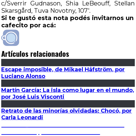
c/Sverrir Gudnason, Shia LeBeouff, Stellan
Skarsgård, Tuva Novotny, 107′.
Si te gustó esta nota podés invitarnos un
cafecito por acá:
Artículos relacionados
Escape imposible, de Mikael Håfström, por
Luciano Alonso
Martín García: La isla como lugar en el mundo,
por José Luis Visconti
Retrato de las minorías olvidadas: Chocó, por
Carla Leonardi
Navegación
Entrada
Anterior
Domesticando al llanto: La novia
anterior:
del desierto, por Manuel Andrade