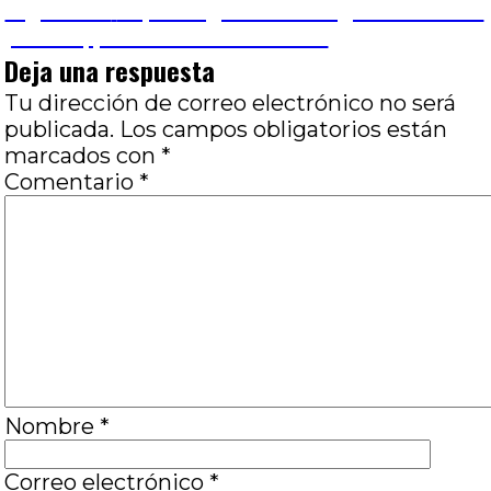
de
Entrada
Siguiente
Espacio gratuito: Elogio de la anti-
siguiente:
política, por José Luis Visconti
entradas
Deja una respuesta
Tu dirección de correo electrónico no será
publicada.
Los campos obligatorios están
marcados con
*
Comentario
*
Nombre
*
Correo electrónico
*