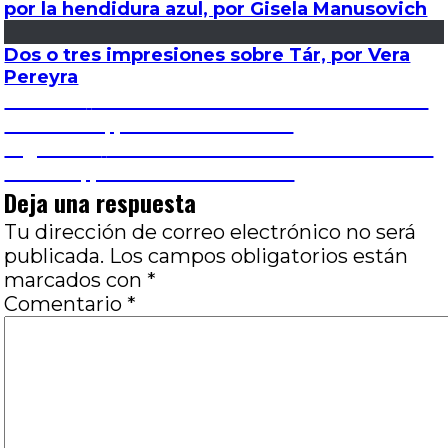
por la hendidura azul, por Gisela Manusovich
Dos o tres impresiones sobre Tár, por Vera
Pereyra
Navegación
Entrada
Anterior
Los hombres no lloran: Una villa en
anterior:
la Toscana, por Carla Leonardi
de
Entrada
Siguiente
Como se curan las heridas: Petite
siguiente:
maman, por Juan Pablo Susel
entradas
Deja una respuesta
Tu dirección de correo electrónico no será
publicada.
Los campos obligatorios están
marcados con
*
Comentario
*