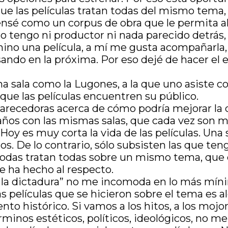
que las películas tratan todas del mismo tema
pensé como un corpus de obra que le permita a
 no tengo ni productor ni nada parecido detrá
 una película, a mí me gusta acompañarla, pre
sando en la próxima. Por eso dejé de hacer el
a sala como la Lugones, a la que uno asiste co
ue las películas encuentren su público.
larecedoras acerca de cómo podría mejorar la d
os con las mismas salas, que cada vez son men
 Hoy es muy corta la vida de las películas. Una
s. De lo contrario, sólo subsisten las que te
e todas tratan todas sobre un mismo tema, que
e ha hecho al respecto.
bre la dictadura” no me incomoda en lo más mín
s películas que se hicieron sobre el tema es a
to histórico. Si vamos a los hitos, a los moj
rminos estéticos, políticos, ideológicos, no me