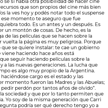
 sé si había otra posibilidad de hacer cine
recursos que son propios del cine más bien
Vos la ves hoy y podés notar todo el suspense
 en ese momento te aseguro que fue
e quiebra todo. Es un antes y un después. Es
cer un montón de cosas. De hecho, es la
a de las películas que se hacen sobre la
r vuelta la página es muy peligrosa. Porque
 que se quiere instalar: te cae un gobierno
se viene haciendo hace años está
e seguir haciendo películas sobre la
 y a las nuevas generaciones. La lucha que
mpo es algo muy propio de la Argentina.
 haciéndose cargo es el estado y las
imer momento fueron las Madres y las Abuelas;
 pedir perdón por tantos años de olvido”.
la sociedad y que por lo tanto permiten que
ia. Yo soy de la misma generación que Carri
pregunta podría ser qué derecho tengo yo a