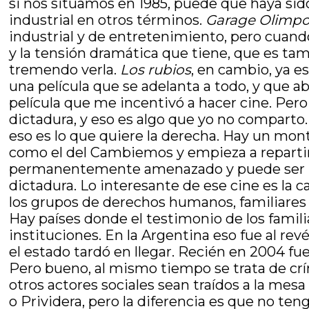
si nos situamos en 1985, puede que haya sido
industrial en otros términos.
Garage Olimp
industrial y de entretenimiento, pero cuando
y la tensión dramática que tiene, que es ta
tremendo verla.
Los rubios
, en cambio, ya e
una película que se adelanta a todo, y que 
película que me incentivó a hacer cine. Pero
dictadura, y eso es algo que yo no comparto.
eso es lo que quiere la derecha. Hay un mont
como el del Cambiemos y empieza a repartir 
permanentemente amenazado y puede ser rev
dictadura. Lo interesante de ese cine es la 
los grupos de derechos humanos, familiares
Hay países donde el testimonio de los famili
instituciones. En la Argentina eso fue al re
el estado tardó en llegar. Recién en 2004 fu
Pero bueno, al mismo tiempo se trata de cr
otros actores sociales sean traídos a la mes
o Prividera, pero la diferencia es que no te