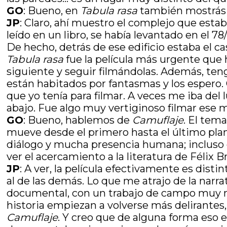
GO
: Bueno, en
Tabula rasa
también mostrás a
JP
: Claro, ahí muestro el complejo que estab
leído en un libro, se había levantado en el 
De hecho, detrás de ese edificio estaba el c
Tabula rasa
fue la película más urgente que h
siguiente y seguir filmándolas. Además, teng
están habitados por fantasmas y los espero
que yo tenía para filmar. A veces me iba del 
abajo. Fue algo muy vertiginoso filmar ese 
GO
: Bueno, hablemos de
Camuflaje
. El tem
mueve desde el primero hasta el último plan
diálogo y mucha presencia humana; incluso el
ver el acercamiento a la literatura de Félix 
JP
: A ver, la película efectivamente es disti
al de las demás. Lo que me atrajo de la nar
documental, con un trabajo de campo muy m
historia empiezan a volverse más delirantes,
Camuflaje
. Y creo que de alguna forma eso e