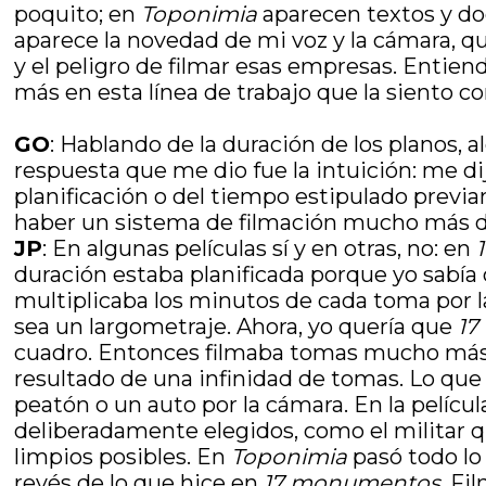
poquito; en
Toponimia
aparecen textos y d
aparece la novedad de mi voz y la cámara, qu
y el peligro de filmar esas empresas. Entien
más en esta línea de trabajo que la siento c
GO
: Hablando de la duración de los planos, 
respuesta que me dio fue la intuición: me d
planificación o del tiempo estipulado prev
haber un sistema de filmación mucho más 
JP
: En algunas películas sí y en otras, no: en
duración estaba planificada porque yo sabía
multiplicaba los minutos de cada toma por 
sea un largometraje. Ahora, yo quería que
17
cuadro. Entonces filmaba tomas mucho más 
resultado de una infinidad de tomas. Lo qu
peatón o un auto por la cámara. En la pelícu
deliberadamente elegidos, como el militar qu
limpios posibles. En
Toponimia
pasó todo lo
revés de lo que hice en
17 monumentos
. Fi