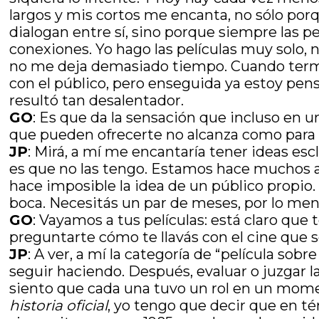
largos y mis cortos me encanta, no sólo por
dialogan entre sí, sino porque siempre las 
conexiones. Yo hago las películas muy solo,
no me deja demasiado tiempo. Cuando termino
con el público, pero enseguida ya estoy pen
resultó tan desalentador.
G
O
: Es que da la sensación que incluso en un
que pueden ofrecerte no alcanza como para q
JP
: Mirá, a mí me encantaría tener ideas esc
es que no las tengo. Estamos hace muchos añ
hace imposible la idea de un público propio.
boca. Necesitás un par de meses, por lo meno
GO
: Vayamos a tus películas: está claro qu
preguntarte cómo te llavás con el cine que s
JP
: A ver, a mí la categoría de “película so
seguir haciendo. Después, evaluar o juzgar la
siento que cada una tuvo un rol en un momen
historia oficial
, yo tengo que decir que en té