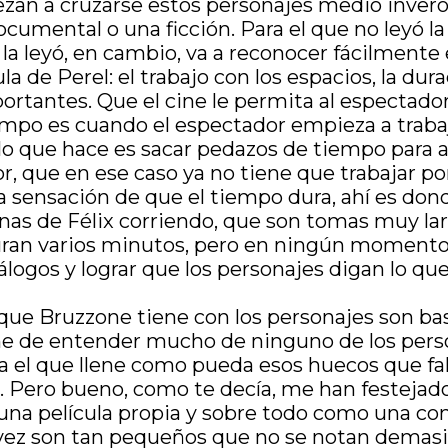
ezan a cruzarse estos personajes medio inver
ocumental o una ficción. Para el que no leyó l
e la leyó, en cambio, va a reconocer fácilment
ula de Perel: el trabajo con los espacios, la du
tantes. Que el cine le permita al espectador 
mpo es cuando el espectador empieza a trabaja
o, lo que hace es sacar pedazos de tiempo para
r, que en ese caso ya no tiene que trabajar por
 sensación de que el tiempo dura, ahí es donde
cenas de Félix corriendo, que son tomas muy la
an varios minutos, pero en ningún momento h
logos y lograr que los personajes digan lo qu
 que Bruzzone tiene con los personajes son bas
mine de entender mucho de ninguno de los per
a el que llene como pueda esos huecos que falt
. Pero bueno, como te decía, me han festejado
na película propia y sobre todo como una con
l vez son tan pequeños que no se notan demas