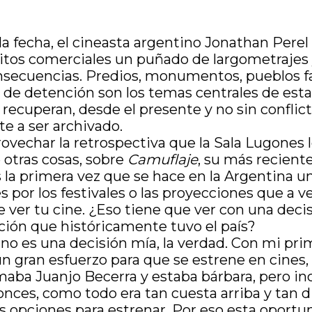
la fecha, el cineasta argentino Jonathan Per
cuitos comerciales un puñado de largometrajes
consecuencias. Predios, monumentos, pueblos 
 de detención son los temas centrales de est
recuperan, desde el presente y no sin conflict
te a ser archivado.
vechar la retrospectiva que la Sala Lugones le
 otras cosas, sobre
Camuflaje
, su más reciente
s la primera vez que se hace en la Argentina un
s por los festivales o las proyecciones que a 
ver tu cine. ¿Eso tiene que ver con una deci
ición que históricamente tuvo el país?
, no es una decisión mía, la verdad. Con mi pri
 un gran esfuerzo para que se estrene en cines
ba Juanjo Becerra y estaba bárbara, pero in
Entonces, como todo era tan cuesta arriba y tan d
os opciones para estrenar. Por eso esta oport