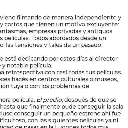
el viene filmando de manera independiente y
 y cortos que tienen un motivo excluyente:
fantasmas, empresas privadas y antiguos
as películas. Todos abordados desde un
o, las tensiones vitales de un pasado
 está dedicando por estos días al director
 y notable película.
a retrospectiva con casi todas tus películas.
veces hacés en centros culturales o museos,
sión tuya o con los problemas de
mera película,
El predio
, después de que se
, hasta que finalmente pude conseguir la sala
cluso conseguir un pequeño estreno ahí fue
ificultoso, con las siguientes películas ya ni
unidad de pasar en la Lugones todos mis