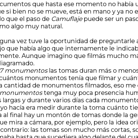
ocumentos que hasta ese momento no había ut
e si bien no se mueve, está en mano y ya no en
do que el paso de
Camuflaje
puede ser un paso
omo algo muy natural.
alguna vez tuve la oportunidad de preguntarle a
ijo que había algo que internamente le indica
iamente. Aunque imagino que filmás mucho más
diagramado.
17 monumentos
las tomas duran más o menos 
 cuántos monumentos tenía que filmar y cuánto
la cantidad de monumentos filmados, eso me 
 monumentos
tenga muy poca presencia huma
largas y durante varios días cada monumento.
e yo hacía era medir durante la toma cuánto t
la al final hay un montón de tomas donde la g
e mira a cámara, por ejemplo, pero la idea or
 contrario: las tomas son mucho más cortas, so
lmaba hasta que sucediera algo delante del c