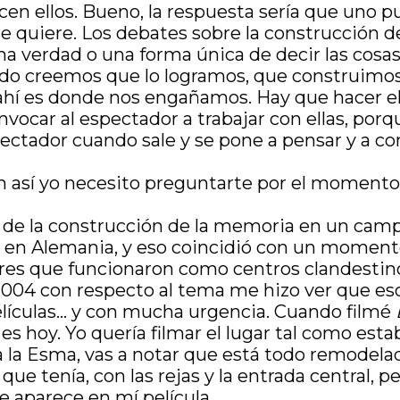
hacen ellos. Bueno, la respuesta sería que uno
 se quiere. Los debates sobre la construcción d
una verdad o una forma única de decir las cos
ndo creemos que lo logramos, que construim
, ahí es donde nos engañamos. Hay que hacer e
nvocar al espectador a trabajar con ellas, por
pectador cuando sale y se pone a pensar y a co
un así yo necesito preguntarte por el momento
a de la construcción de la memoria en un cam
en Alemania, y eso coincidió con un momento
gares que funcionaron como centros clandestino
 2004 con respecto al tema me hizo ver que es
elículas… y con mucha urgencia. Cuando filmé
es hoy. Yo quería filmar el lugar tal como esta
la Esma, vas a notar que está todo remodelado
que tenía, con las rejas y la entrada central, p
e aparece en mí película.