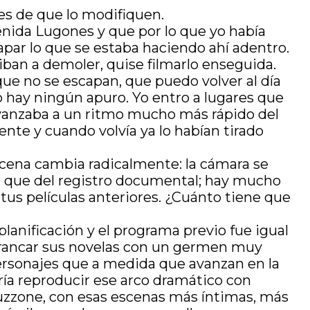
es de que lo modifiquen.
venida Lugones y que por lo que yo había
apar lo que se estaba haciendo ahí adentro.
 iban a demoler, quise filmarlo enseguida.
que no se escapan, que puedo volver al día
o hay ningún apuro. Yo entro a lugares que
vanzaba a un ritmo mucho más rápido del
iente y cuando volvía ya lo habían tirado
scena cambia radicalmente: la cámara se
co que del registro documental; hay mucho
tus películas anteriores. ¿Cuánto tiene que
 planificación y el programa previo fue igual
arrancar sus novelas con un germen muy
rsonajes que a medida que avanzan en la
ería reproducir ese arco dramático con
 Bruzzone, con esas escenas más íntimas, más