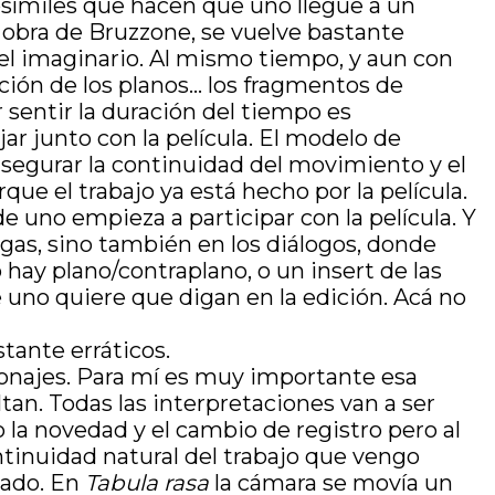
osímiles que hacen que uno llegue a un
a obra de Bruzzone, se vuelve bastante
e el imaginario. Al mismo tiempo, y aun con
ración de los planos… los fragmentos de
sentir la duración del tiempo es
r junto con la película. El modelo de
 asegurar la continuidad del movimiento y el
que el trabajo ya está hecho por la película.
 uno empieza a participar con la película. Y
rgas, sino también en los diálogos, donde
ay plano/contraplano, o un insert de las
e uno quiere que digan en la edición. Acá no
tante erráticos.
sonajes. Para mí es muy importante esa
an. Todas las interpretaciones van a ser
 la novedad y el cambio de registro pero al
tinuidad natural del trabajo que vengo
iado. En
Tabula rasa
la cámara se movía un