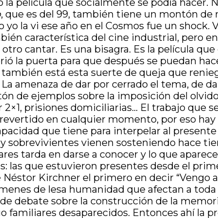
 la película que socialmente se podía hacer. No
o
, que es del 99, también tiene un montón de 
 yo la vi ese año en el Cosmos fue un shock. 
mbién característica del cine industrial, pero
s otro cantar. Es una bisagra. Es la película qu
abrió la puerta para que después se puedan ha
 también está esta suerte de queja que renieg
 La amenaza de dar por cerrado el tema, de da
ón de ejemplos sobre la imposición del olvido
2×1, prisiones domiciliarias… El trabajo que 
ertido en cualquier momento, por eso hay qu
capacidad que tiene para interpelar al presente
 y sobrevivientes vienen sosteniendo hace tie
ares tarda en darse a conocer y lo que aparece
vés: las que estuvieron presentes desde el pr
e Néstor Kirchner el primero en decir “Vengo a
ímenes de lesa humanidad que afectan a toda 
a de debate sobre la construcción de la memor
ngo familiares desaparecidos. Entonces ahí la 