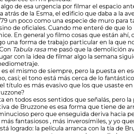
lgo de esa urgencia por filmar el espacio ant
a atrás de la Esma, el edificio que daba a la a
78/79 un poco como una especie de muro para t
asino de oficiales. Cuando me enteré de que lo
ice. En general yo filmo cosas que están ahí, 
o una forma de trabajo particular en la que n
. Con
Tabula rasa
me pasó que la demolición a
lugar con la idea de filmar algo la semana sigu
mediometraje.
a es el mismo de siempre, pero la puesta en e
o, casi; el tono está más cerca de lo fantásti
 título es más evasivo que los que usaste en 
Bruzzone?
nta en todos esos sentidos que señalás, pero la
rativa de Bruzzone es esa forma que tiene de 
inucioso pero que enseguida deriva hacia pe
 más fantasiosos , más inverosímiles, y yo qu
stá logrado: la película arranca con la tía de