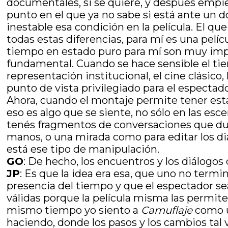
documentales, si se quiere, y después empi
punto en el que ya no sabe si está ante un d
inestable esa condición en la película. El qu
todas estas diferencias, para mí es una pelíc
tiempo en estado puro para mí son muy impor
fundamental. Cuando se hace sensible el tie
representación institucional, el cine clásic
punto de vista privilegiado para el espectado
Ahora, cuando el montaje permite tener esta
eso es algo que se siente, no sólo en las es
tenés fragmentos de conversaciones que dur
manos, o una mirada como para editar los diá
está ese tipo de manipulación.
GO
: De hecho, los encuentros y los diálogos
JP
: Es que la idea era esa, que uno no ter
presencia del tiempo y que el espectador se
válidas porque la película misma las permite
mismo tiempo yo siento a
Camuflaje
como u
haciendo, donde los pasos y los cambios ta