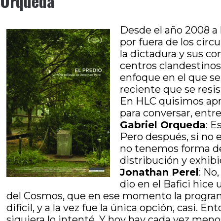
Orqueda
Desde el año 2008 a 
por fuera de los cir
la dictadura y sus 
centros clandestinos
enfoque en el que se 
reciente que se resis
En HLC quisimos apro
para conversar, entre
Gabriel Orqueda
: E
Pero después, si no e
no tenemos forma de 
distribución y exhib
Jonathan Perel
: No
dio en el Bafici hice
del Cosmos, que en ese momento la programa
difícil, y a la vez fue la única opción, casi. 
siquiera lo intenté. Y hoy hay cada vez men