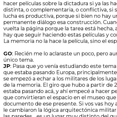
hacer películas sobre la dictadura si ya las 
distinta, o complementaria, o conflictiva, si
lucha es productiva, porque si bien no hay 
permanente diálogo esa construcción. Cua
vuelta la página porque la tarea está hecha
hay que seguir haciendo estas películas y co
La memoria no la hace la película, sino el es
GO
: Recién me lo aclaraste un poco, pero a
único tema.
JP
: Pasa que yo venía estudiando este tem
que estaba pasando Europa, principalmente 
se empezó a echar a los militares de los lu
de la memoria. El giro que hubo a partir de
estaba pasando acá, y ahí empecé a hacer p
que convirtieran el espacio en el museo que 
documento de ese presente. Si vos vas hoy a 
le cambiaron la lógica arquitectónica militar 
las paredes… es un lugar muy distinto del qu