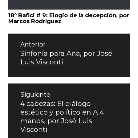
18º Bafici # 9: Elogio de la decepción, por
Marcos Rodríguez
Navegación
de
Anterior
entradas
Sinfonía para Ana, por José
Entrada
Luis Visconti
anterior:
Siguiente
4 cabezas: El diálogo
Entrada
estético y político en A 4
siguiente:
manos, por José Luis
Visconti