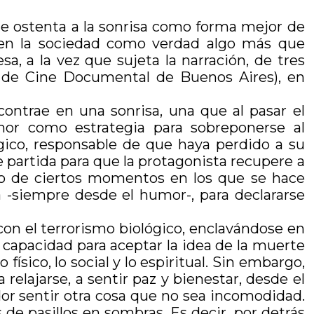
que ostenta a la sonrisa como forma mejor de
o en la sociedad como verdad algo más que
a, a la vez que sujeta la narración, de tres
l de Cine Documental de Buenos Aires), en
ontrae en una sonrisa, una que al pasar el
umor como estrategia para sobreponerse al
gico, responsable de que haya perdido a su
partida para que la protagonista recupere a
so de ciertos momentos en los que se hace
na -siempre desde el humor-, para declararse
 con el terrorismo biológico, enclavándose en
a capacidad para aceptar la idea de la muerte
físico, lo social y lo espiritual. Sin embargo,
 relajarse, a sentir paz y bienestar, desde el
or sentir otra cosa que no sea incomodidad.
de pasillos en sombras. Es decir, por detrás