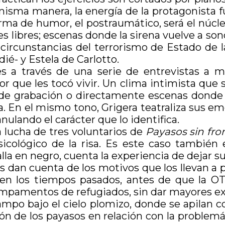
misma manera, la energía de la protagonista 
forma de humor, el postraumático, será el núcl
es libres; escenas donde la sirena vuelve a sono
 circunstancias del terrorismo de Estado de 
ié- y Estela de Carlotto.
s a través de una serie de entrevistas a m
r que les tocó vivir. Un clima intimista que
de grabación o directamente escenas donde l
la. En el mismo tono, Grigera teatraliza sus
nulando el carácter que lo identifica.
 lucha de tres voluntarios de
Payasos sin fro
sicológico de la risa. Es este caso también
lla en negro, cuenta la experiencia de dejar su 
ras dan cuenta de los motivos que los llevan a
 en los tiempos pasados, antes de que la OT
campamentos de refugiados, sin dar mayores ex
mpo bajo el cielo plomizo, donde se apilan c
ón de los payasos en relación con la problemá