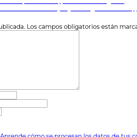
o visto, lo no dicho, por Susana Allegretti
l mar nos mira de lejos y Midnight Ramblers, 
ublicada.
Los campos obligatorios están mar
.
Aprende cómo se procesan los datos de tus c