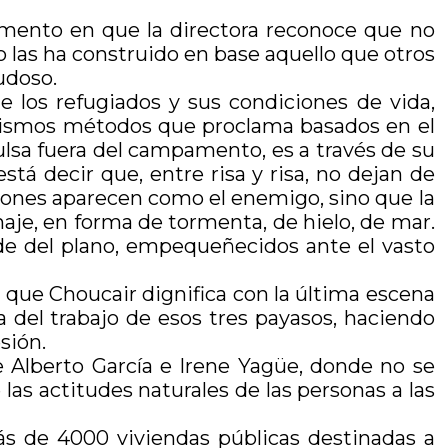
 momento en que la directora reconoce que no
 las ha construido en base aquello que otros
udoso.
e los refugiados y sus condiciones de vida,
 mismos métodos que proclama basados en el
pulsa fuera del campamento, es a través de su
á decir que, entre risa y risa, no dejan de
tuciones aparecen como el enemigo, sino que la
je, en forma de tormenta, de hielo, de mar.
e del plano, empequeñecidos ante el vasto
a que Choucair dignifica con la última escena
a del trabajo de esos tres payasos, haciendo
sión.
e Alberto García e Irene Yagüe, donde no se
as actitudes naturales de las personas a las
ás de 4000 viviendas públicas destinadas a