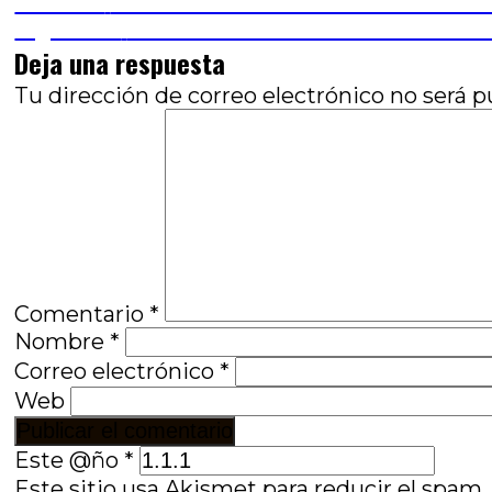
Navegación
Entrada
Anterior
Reflexiones sobre Una hermana: lo n
anterior:
Entrada
Siguiente
FIDBA 6 #4: Miradas del otro en E
de
siguiente:
Deja una respuesta
entradas
Tu dirección de correo electrónico no será p
Comentario
*
Nombre
*
Correo electrónico
*
Web
Este @ño
*
Este sitio usa Akismet para reducir el spam