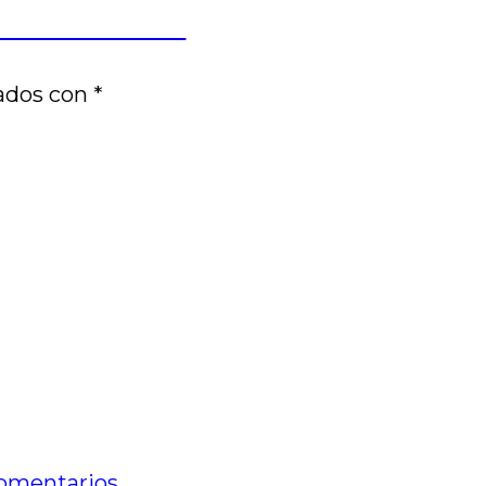
por Carla Leonardi
cados con
*
omentarios.