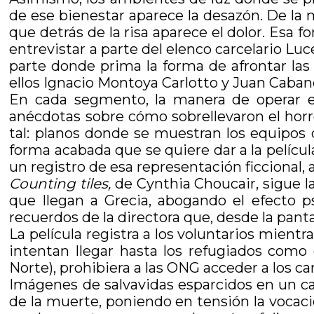
de ese bienestar aparece la desazón. De la 
que detrás de la risa aparece el dolor. Esa 
entrevistar a parte del elenco carcelario Luc
parte donde prima la forma de afrontar las
ellos Ignacio Montoya Carlotto y Juan Caband
En cada segmento, la manera de operar e
anécdotas sobre cómo sobrellevaron el horro
tal: planos donde se muestran los equipos 
forma acabada que se quiere dar a la pelícu
un registro de esa representación ficcional, a
Counting tiles,
de Cynthia Choucair, sigue la
que llegan a Grecia, abogando el efecto p
recuerdos de la directora que, desde la panta
La película registra a los voluntarios mient
intentan llegar hasta los refugiados como
Norte), prohibiera a las ONG acceder a los 
Imágenes de salvavidas esparcidos en un ca
de la muerte, poniendo en tensión la vocaci