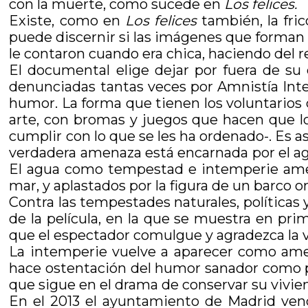
con la muerte, como sucede en
Los felices.
Existe, como en
Los felices
también, la fri
puede discernir si las imágenes que forman 
le contaron cuando era chica, haciendo del 
El documental elige dejar por fuera de su 
denunciadas tantas veces por Amnistía Int
humor. La forma que tienen los voluntarios d
arte, con bromas y juegos que hacen que lo
cumplir con lo que se les ha ordenado-. Es as
verdadera amenaza está encarnada por el ag
El agua como tempestad e intemperie amen
mar, y aplastados por la figura de un barco 
Contra las tempestades naturales, políticas y
de la película, en la que se muestra en pri
que el espectador comulgue y agradezca la v
La intemperie vuelve a aparecer como am
hace ostentación del humor sanador como pro
que sigue en el drama de conservar su vivie
En el 2013 el ayuntamiento de Madrid vend