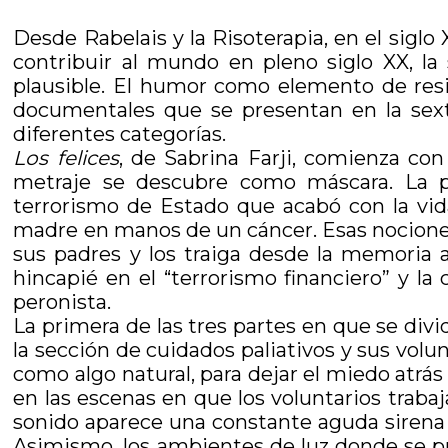
Desde Rabelais y la Risoterapia, en el sigl
contribuir al mundo en pleno siglo XX, l
plausible. El humor como elemento de resist
documentales que se presentan en la sext
diferentes categorías.
Los felices
, de Sabrina Farji, comienza co
metraje se descubre como máscara. La pro
terrorismo de Estado que acabó con la vid
madre en manos de un cáncer. Esas nociones
sus padres y los traiga desde la memoria
hincapié en el “terrorismo financiero” y la
peronista.
La primera de las tres partes en que se divi
la sección de cuidados paliativos y sus volu
como algo natural, para dejar el miedo atrás y
en las escenas en que los voluntarios trabaja
sonido aparece una constante aguda sirena 
Asimismo, los ambientes de luz donde se pra