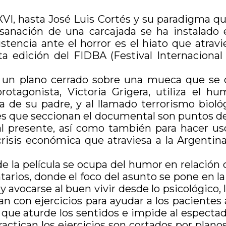
o XVI, hasta José Luis Cortés y su paradigma 
a sanación de una carcajada se ha instalad
encia ante el horror es el hiato que atravies
a edición del FIDBA (Festival Internaciona
n un plano cerrado sobre una mueca que se c
tagonista, Victoria Grigera, utiliza el h
a de su padre, y al llamado terrorismo bioló
 que seccionan el documental son puntos de 
 al presente, así como también para hacer u
 crisis económica que atraviesa a la Argenti
de la película se ocupa del humor en relación
ntarios, donde el foco del asunto se pone en l
 avocarse al buen vivir desde lo psicológico, lo 
n con ejercicios para ayudar a los pacientes a
que aturde los sentidos e impide al espectad
ctican los ejercicios son cortados por planos 