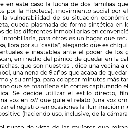
gue en este caso la lucha de dos familias que
 por la Hipoteca), movimiento social por el 
 la vulnerabilidad de su situación económica
grieta, queda plasmada de forma sintética en
s de las diferentes inmobiliarias en convenci
 inmobiliaria, para otros es un hogar que re
a, llora por su “casita”, alegando que es chiqu
ventuales e inestables ante el poder de los 
an, en medio del pánico de quedar en la calle
arachas, que son nuestras”, dice una vecina 
sabel, una nena de 8 años que acaba de quedar e
rimo y su amiga, para colapsar minutos más ta
lano que se mantiene sin cortes capturando el
ca. Se decide utilizar el estilo directo, f
 una voz en
off
que guíe el relato (una voz omn
zar el registro -en ocasiones la iluminación m
ositivo (haciendo uso, inclusive, de la cámar
l punto de vista de las mujeres que miran 