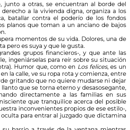
, junto a otras, se encuentran al borde del
derecho a la vivienda digna, organiza a los
, batallar contra el poderío de los fondos
 los planos que toman a un anciano de bajos
ón.
cupera momentos de su vida. Dolores, una de
ita pero es suya y que le gusta.
grandes grupos financieros-, y que ante las
, ingeniárselas para reír sobre su situación
a otra). Humor que, como en
Los felices
, es un
n la calle, ve su ropa rota y comienza, entre
rde gritando que no quiere mudarse ni dejar
 llanto que se torna eterno y desasosegante,
ilmando directamente a las familias en sus
isciente que tranquilice acerca del posible
uestra inconvenientes propios de ese estilo-,
a oculta para entrar al juzgado que dictamina
su barrio a través de la ventana mientras