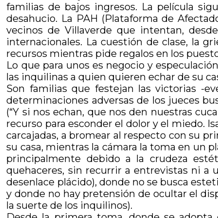
familias de bajos ingresos. La película si
desahucio. La PAH (Plataforma de Afectados
vecinos de Villaverde que intentan, desde
internacionales. La cuestión de clase, la 
recursos mientras pide regalos en los puesto
Lo que para unos es negocio y especulación
las inquilinas a quien quieren echar de su cas
Son familias que festejan las victorias -e
determinaciones adversas de los jueces busc
(“Y si nos echan, que nos den nuestras cuc
recurso para esconder el dolor y el miedo. I
carcajadas, a bromear al respecto con su p
su casa, mientras la cámara la toma en un p
principalmente debido a la crudeza estéti
quehaceres, sin recurrir a entrevistas ni a
desenlace plácido), donde no se busca esteti
y donde no hay pretensión de ocultar el disp
la suerte de los inquilinos).
Desde la primera toma, donde se adopta e