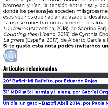
bromean y ríen, la tensión entre risa y do
donde los personajes acceden milagrosament
esos vecinos que habían aplazado el desahu
La risa se muestra como alimento del alma, s
Los felices
(Argentina, 2018), de Sabrina Farj
Counting tiles
(Líbano, 2018), de Cynthia Ch
La grieta
(España, 2017), de Alberto García e
Si te gustó esta nota podés invitarnos un
Artículos relacionados
20º Bafici: Mi Baficito, por Eduardo Rojas
31° MDP # 5: Hermia y Helena, por Gabriel Or
Un día, un gato – Bazofi Abril 2014, por Paol