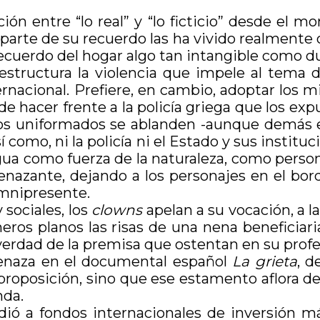
cción entre “lo real” y “lo ficticio” desde el
parte de su recuerdo las ha vivido realmente o
recuerdo del hogar algo tan intangible como d
estructura la violencia que impele al tema d
ernacional. Prefiere, en cambio, adoptar los
e hacer frente a la policía griega que los ex
s uniformados se ablanden -aunque demás est
í como, ni la policía ni el Estado y sus insti
ua como fuerza de la naturaleza, como persona
azante, dejando a los personajes en el bord
omnipresente.
 sociales, los
clowns
apelan a su vocación, a l
meros planos las risas de una nena beneficiari
erdad de la premisa que ostentan en su profe
enaza en el documental español
La grieta
, d
posición, sino que ese estamento aflora de l
nda.
ió a fondos internacionales de inversión m