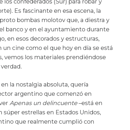
 los confederados (Sur) para robar y
te). Es fascinante en esa escena, la
 proto bombas molotov que, a diestra y
n el banco y en el ayuntamiento durante
go, en esos decorados y estructuras,
n un cine como el que hoy en día se está
es, vemos los materiales prendiéndose
 verdad.
n la nostalgia absoluta, quería
ector argentino que comenzó en
(ver
Apenas un delincuente
–está en
n súper estrellas en Estados Unidos,
gentino que realmente cumplió con