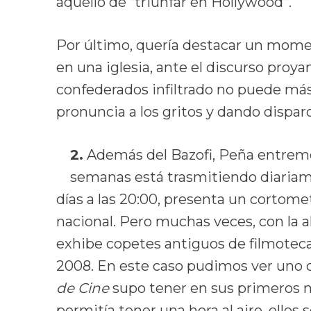
aquello de “triunfar en Hollywood”.
Por último, quería destacar un mom
en una iglesia, ante el discurso proya
confederados infiltrado no puede más 
pronuncia a los gritos y dando dispar
2.
Además del Bazofi, Peña entremezc
semanas está trasmitiendo diariamen
días a las 20:00, presenta un cortome
nacional. Pero muchas veces, con la 
exhibe copetes antiguos de filmotec
2008. En este caso pudimos ver uno 
de Cine
supo tener en sus primeros me
permitía tener una hora al aire, ellos 