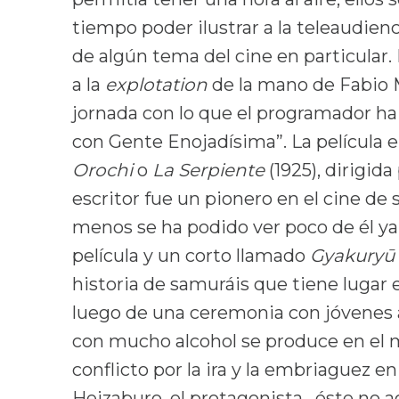
tiempo poder ilustrar a la teleaudienc
de algún tema del cine en particular
a la
explotation
de la mano de Fabio 
jornada con lo que el programador h
con Gente Enojadísima”. La película 
Orochi
o
La Serpiente
(1925), dirigid
escritor fue un pionero en el cine de s
menos se ha podido ver poco de él y
película y un corto llamado
Gyakuryū
historia de samuráis que tiene lugar e
luego de una ceremonia con jóvenes a
con mucho alcohol se produce en el mi
conflicto por la ira y la embriaguez 
Heizaburo, el protagonista, éste no 