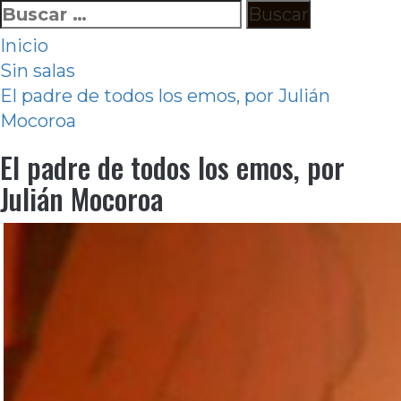
Ir
Buscar:
al
Inicio
contenido
Sin salas
El padre de todos los emos, por Julián
Mocoroa
El padre de todos los emos, por
Julián Mocoroa