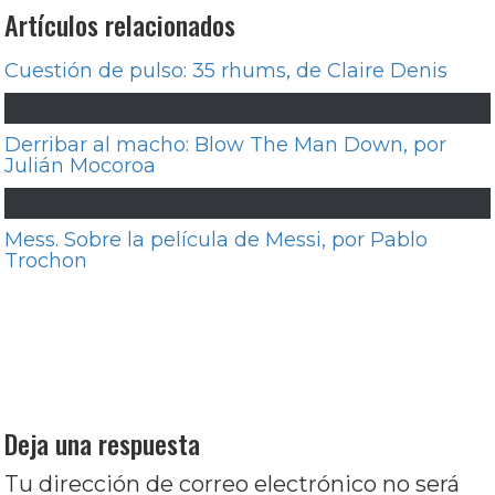
Artículos relacionados
Cuestión de pulso: 35 rhums, de Claire Denis
Derribar al macho: Blow The Man Down, por
Julián Mocoroa
Mess. Sobre la película de Messi, por Pablo
Trochon
Navegación
Entrada
Anterior
La primavera alemana, por Paula
de
anterior:
Vazquez Prieto
entradas
Entrada
Siguiente
Wes Craven: El amo de tus
siguiente:
pesadillas (Primera parte), por Daniel Núñez
Deja una respuesta
Tu dirección de correo electrónico no será