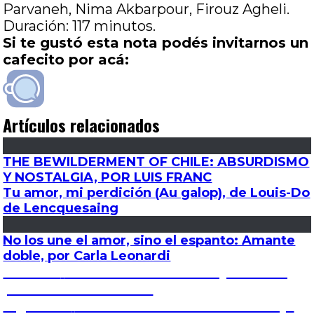
Parvaneh, Nima Akbarpour, Firouz Agheli.
Duración: 117 minutos.
Si te gustó esta nota podés invitarnos un
cafecito por acá:
Artículos relacionados
THE BEWILDERMENT OF CHILE: ABSURDISMO
Y NOSTALGIA, POR LUIS FRANC
Tu amor, mi perdición (Au galop), de Louis-Do
de Lencquesaing
No los une el amor, sino el espanto: Amante
doble, por Carla Leonardi
Navegación
Entrada
Anterior
Los Fabelman: Ficción y realidad,
anterior:
por José Luis Visconti
de
Entrada
Siguiente
Los Fabelman: De cómo se forja