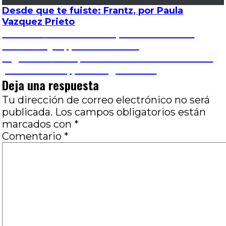
Desde que te fuiste: Frantz, por Paula
Vazquez Prieto
Navegación
Entrada
Anterior
El árbol de las peras silvestres:
anterior:
Adiós al ayer, por Luis Franc
de
Entrada
Siguiente
Los que no se cuadran: Nadando
siguiente:
por un sueño, por Diego Baridó
entradas
Deja una respuesta
Tu dirección de correo electrónico no será
publicada.
Los campos obligatorios están
marcados con
*
Comentario
*