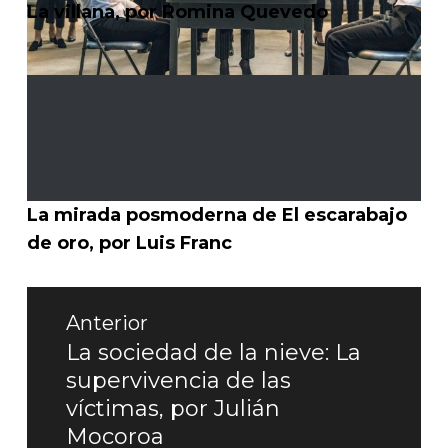
La villana, por Romina Quevedo
La mirada posmoderna de El escarabajo
de oro, por Luis Franc
Navegación
Anterior
de
La sociedad de la nieve: La
Entrada
supervivencia de las
entradas
anterior:
víctimas, por Julián
Mocoroa