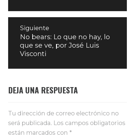
Siguiente
No bears: Lo que no hay, lo
Entrada
que se ve, por José Luis
siguiente:
Visconti
DEJA UNA RESPUESTA
Tu dirección de correo electrónico no
será publicada.
Los campos obligatorios
están marcados con
*