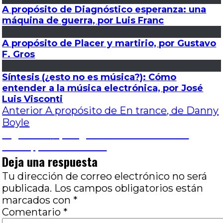
A propósito de Diagnóstico esperanza: una
máquina de guerra, por Luis Franc
A propósito de Placer y martirio, por Gustavo
F. Gros
Síntesis (¿esto no es música?): Cómo
entender a la música electrónica, por José
Luis Visconti
Navegación
Entrada
Anterior
A propósito de En trance, de Danny
anterior:
Boyle
de
Entrada
Siguiente
Spring Breakers: viviendo al
siguiente:
límite, por Nuria Silva
entradas
Deja una respuesta
Tu dirección de correo electrónico no será
publicada.
Los campos obligatorios están
marcados con
*
Comentario
*