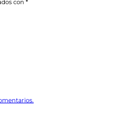
cados con
*
omentarios.