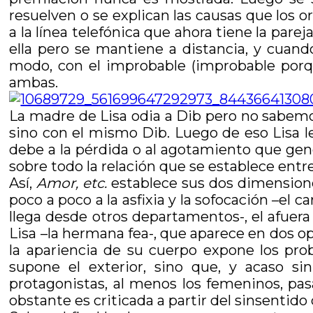
resuelven o se explican las causas que los 
a la línea telefónica que ahora tiene la pa
ella pero se mantiene a distancia, y cuand
modo, con el improbable (improbable porqu
ambas.
La madre de Lisa odia a Dib pero no sabemo
sino con el mismo Dib. Luego de eso Lisa le
debe a la pérdida o al agotamiento que gener
sobre todo la relación que se establece entre
Así,
Amor, etc.
establece sus dos dimensiones:
poco a poco a la asfixia y la sofocación –e
llega desde otros departamentos-, el afuera
Lisa –la hermana fea-, que aparece en dos op
la apariencia de su cuerpo expone los prob
supone el exterior, sino que, y acaso si
protagonistas, al menos los femeninos, pasa
obstante es criticada a partir del sinsentido 