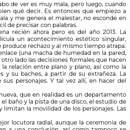
abo de ver es muy mala, pero luego, cuando
ien qué decir. Es entonces que empiezo a
sala y me genera el malestar, no esconde en
il de precisar con palabras.
rena recién ahora pero es del año 2013. La
elícula un acontecimiento estético singular,
e produce rechazo y al mismo tiempo atrapa.
desenlace (una macha de humedad en la pared,
r otro lado las decisiones formales que hacen
la relación entre plano y plano, así como la
s y su baches, a partir de su extrañeza. La
 sus personajes. Y tal vez allí, en hacer del
a nueva, que en realidad es un departamento
 el baño y la pista de una disco, el estudio de
y limitan la movilidad de los personajes. Las
jor locutora radial, aunque la ceremonia de
an a una conclusión, así como tampoco se