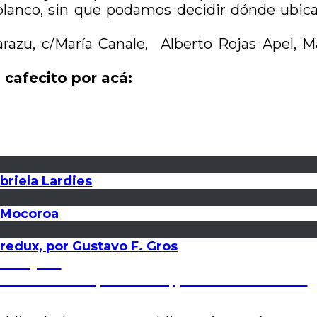
lanco, sin que podamos decidir dónde ubicar
arazu, c/María Canale, Alberto Rojas Apel, M
 cafecito por acá:
briela Lardies
n Mocoroa
 redux, por Gustavo F. Gros
s Vieytes
director de Cuerpo de letra, por Hernán Gómez