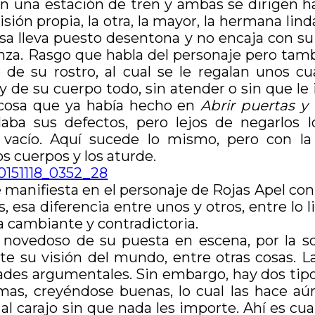
n una estación de tren y ambas se dirigen ha
isión propia, la otra, la mayor, la hermana lin
 Lisa lleva puesto desentona y no encaja con s
nza. Rasgo que habla del personaje pero tamb
 de su rostro, al cual se le regalan unos c
y de su cuerpo todo, sin atender o sin que le
 cosa que ya había hecho en
Abrir puertas y
aba sus defectos, pero lejos de negarlos 
l vacío. Aquí sucede lo mismo, pero con la
s cuerpos y los aturde.
 manifiesta en el personaje de Rojas Apel con 
sa diferencia entre unos y otros, entre lo li
za cambiante y contradictoria.
lo novedoso de su puesta en escena, por la s
su visión del mundo, entre otras cosas. Las
idades argumentales. Sin embargo, hay dos tip
mas, creyéndose buenas, lo cual las hace aú
 al carajo sin que nada les importe. Ahí es c