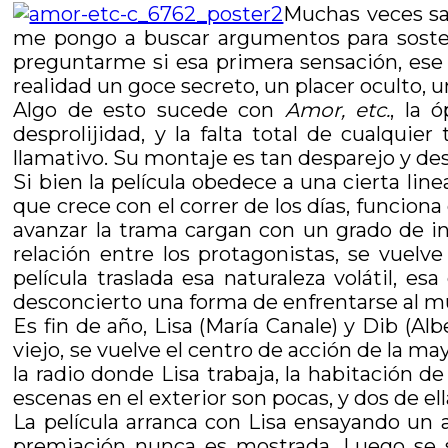
Muchas veces sa
me pongo a buscar argumentos para soste
preguntarme si esa primera sensación, ese 
realidad un goce secreto, un placer oculto, u
Algo de esto sucede con
Amor, etc.
, la 
desprolijidad, y la falta total de cualquie
llamativo. Su montaje es tan desparejo y d
Si bien la película obedece a una cierta li
que crece con el correr de los días, funcion
avanzar la trama cargan con un grado de inc
relación entre los protagonistas, se vuelv
película traslada esa naturaleza volátil, es
desconcierto una forma de enfrentarse al 
Es fin de año, Lisa (María Canale) y Dib (
viejo, se vuelve el centro de acción de la may
la radio donde Lisa trabaja, la habitación d
escenas en el exterior son pocas, y dos de el
La película arranca con Lisa ensayando un 
premiación nunca es mostrada. Luego se 