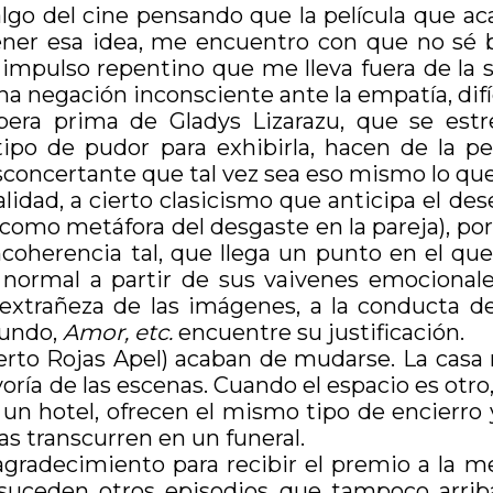
lgo del cine pensando que la película que ac
ner esa idea, me encuentro con que no sé b
impulso repentino que me lleva fuera de la 
na negación inconsciente ante la empatía, difíc
ópera prima de Gladys Lizarazu, que se est
r tipo de pudor para exhibirla, hacen de la p
esconcertante que tal vez sea eso mismo lo qu
nealidad, a cierto clasicismo que anticipa el 
a como metáfora del desgaste en la pareja), po
oherencia tal, que llega un punto en el que 
e normal a partir de sus vaivenes emocionale
a extrañeza de las imágenes, a la conducta de
mundo,
Amor, etc.
encuentre su justificación.
Alberto Rojas Apel) acaban de mudarse. La cas
oría de las escenas. Cuando el espacio es otro,
e un hotel, ofrecen el mismo tipo de encierro 
las transcurren en un funeral.
agradecimiento para recibir el premio a la me
suceden otros episodios que tampoco arrib