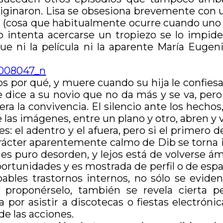
originaron. Lisa se obsesiona brevemente con 
reja (cosa que habitualmente ocurre cuando uno
o intenta acercarse un tropiezo se lo impide.
e ni la película ni la aparente María Eugen
s por qué, y muere cuando su hija le confie
 dice a su novio que no da más y se va, pero
a la convivencia. El silencio ante los hechos
 las imágenes, entre un plano y otro, abren y v
 el adentro y el afuera, pero si el primero d
l carácter aparentemente calmo de Dib se torna
 es puro desorden, y lejos está de volverse á
ortunidades y es mostrada de perfil o de espal
ables trastornos internos, no sólo se evide
n proponérselo, también se revela cierta pe
 por asistir a discotecas o fiestas electróni
de las acciones.