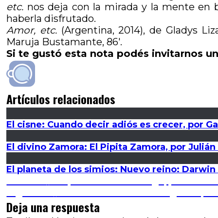
etc.
nos deja con la mirada y la mente en b
haberla disfrutado.
Amor, etc.
(Argentina, 2014), de Gladys Liz
Maruja Bustamante, 86′.
Si te gustó esta nota podés invitarnos un
Artículos relacionados
El cisne: Cuando decir adiós es crecer, por Ga
El divino Zamora: El Pipita Zamora, por Juliá
El planeta de los simios: Nuevo reino: Darwin
Navegación
Entrada
Anterior
La apuesta del domingo, por Marco
anterior:
Entrada
Siguiente
Entrevista a Julián D’Angiolillo, 
de
siguiente:
Deja una respuesta