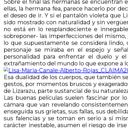
Sobre el final las hermanas se encuentran e
ellas, la hermana fea, parece hacerlo por dec
el deseo de ir. Y si el pantalón violeta que
sido mostrado con naturalidad y sin vergüe
no está en lo resplandeciente e innegable
sobreponer- las imperfecciones del mismo, 
lo que supuestamente se considera lindo,
personaje se miraba en el espejo y señal
personalidad para enfrentar el duelo y e
extrañamiento del mundo lo que expone a lo
Esa dualidad de los cuerpos, que también se
gestos, por momentos bruscos y exagerados, e
de Lizarazu, parte sustancial de su naturale
Las buenas películas suelen fascinar por 
cámara que van revelando consistentemente 
enseguida sus grietas, sus fallas, sus debil
sus falencias y se toman en serio a sí mis
carácter inestable, asumen el riesgo de irse