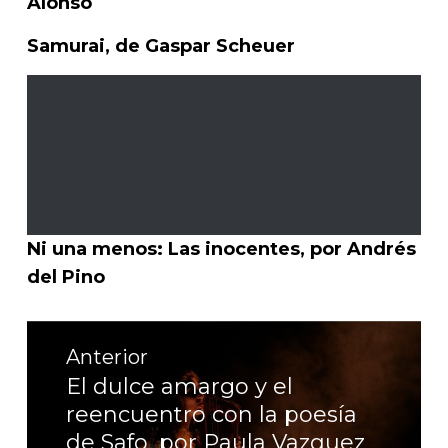
Alonso
Samurai, de Gaspar Scheuer
Ni una menos: Las inocentes, por Andrés
del Pino
Navegación
Anterior
de
El dulce amargo y el
Entrada
reencuentro con la poesía
entradas
anterior:
de Safo, por Paula Vazquez