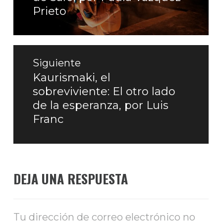
Prieto
Siguiente
Kaurismaki, el
Entrada
sobreviviente: El otro lado
siguiente:
de la esperanza, por Luis
Franc
DEJA UNA RESPUESTA
Tu dirección de correo electrónico no