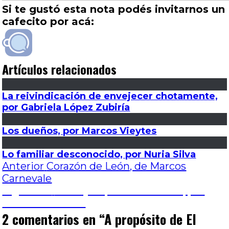
Si te gustó esta nota podés invitarnos un
cafecito por acá:
Artículos relacionados
La reivindicación de envejecer chotamente,
por Gabriela López Zubiría
Los dueños, por Marcos Vieytes
Lo familiar desconocido, por Nuria Silva
Navegación
Entrada
Anterior
Corazón de León, de Marcos
anterior:
Carnevale
de
Entrada
Siguiente
El conjuro, de James Wan, por
siguiente:
Emiliano Oviedo
entradas
2 comentarios en “
A propósito de El