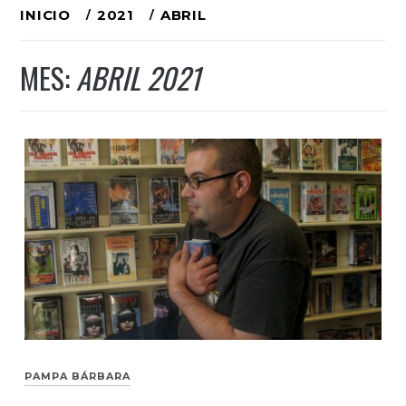
Ir
INICIO
2021
ABRIL
al
MES:
ABRIL 2021
contenido
PAMPA BÁRBARA