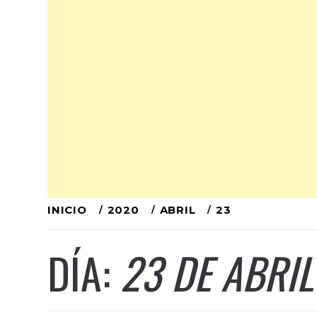
Ir
INICIO
2020
ABRIL
23
al
DÍA:
23 DE ABRIL
contenido