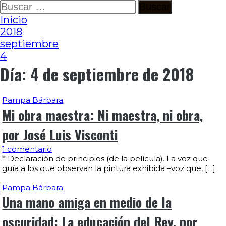
Ir
Buscar:
al
Inicio
contenido
2018
septiembre
4
Día:
4 de septiembre de 2018
Pampa Bárbara
Mi obra maestra: Ni maestra, ni obra,
por José Luis Visconti
1 comentario
* Declaración de principios (de la película). La voz que
guía a los que observan la pintura exhibida –voz que, […]
Pampa Bárbara
Una mano amiga en medio de la
oscuridad: La educación del Rey, por