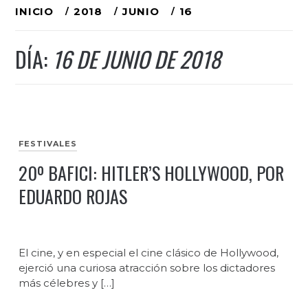
Ir
INICIO
2018
JUNIO
16
al
DÍA:
16 DE JUNIO DE 2018
contenido
FESTIVALES
20º BAFICI: HITLER’S HOLLYWOOD, POR
EDUARDO ROJAS
El cine, y en especial el cine clásico de Hollywood,
ejerció una curiosa atracción sobre los dictadores
más célebres y […]