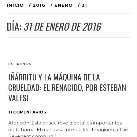
Ir
INICIO
2016
ENERO
31
al
DÍA:
31 DE ENERO DE 2016
contenido
ESTRENOS
IÑÁRRITU Y LA MÁQUINA DE LA
CRUELDAD: EL RENACIDO, POR ESTEBAN
VALESI
11 COMENTARIOS
Atención: Esta crítica revela detalles importantes
de la trama. El que avisa, no spoilea. Imaginen a The
Revenant como un […]