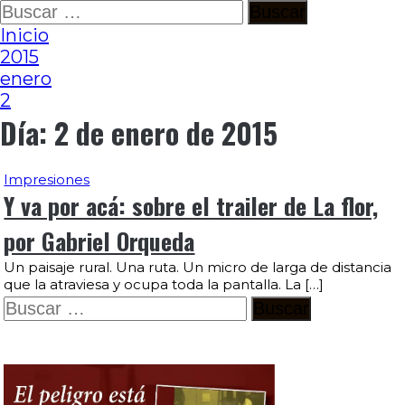
Ir
Buscar:
al
Inicio
contenido
2015
enero
2
Día:
2 de enero de 2015
Impresiones
Y va por acá: sobre el trailer de La flor,
por Gabriel Orqueda
Un paisaje rural. Una ruta. Un micro de larga de distancia
que la atraviesa y ocupa toda la pantalla. La […]
Buscar: