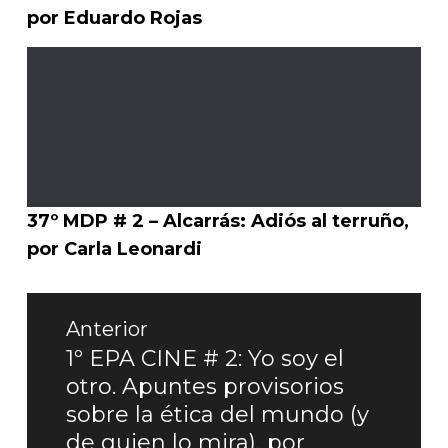
por Eduardo Rojas
37º MDP # 2 – Alcarrás: Adiós al terruño,
por Carla Leonardi
Navegación
Anterior
de
1º EPA CINE # 2: Yo soy el
Entrada
otro. Apuntes provisorios
entradas
anterior:
sobre la ética del mundo (y
de quien lo mira), por