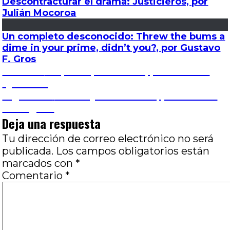
Descontracturar el drama: Justicieros, por
Julián Mocoroa
Un completo desconocido: Threw the bums a
dime in your prime, didn’t you?, por Gustavo
F. Gros
Navegación
Entrada
Anterior
La parte por el todo, por Romina
anterior:
Quevedo
de
Entrada
Siguiente
El cine y sus amores, por Marcos
siguiente:
Rodríguez
entradas
Deja una respuesta
Tu dirección de correo electrónico no será
publicada.
Los campos obligatorios están
marcados con
*
Comentario
*