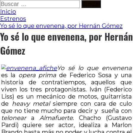
Ir
Buscar:
al
Inicio
contenido
Estrenos
Yo sé lo que envenena, por Hernán Gómez
Yo sé lo que envenena, por Hernán
Gómez
Yo sé lo que envenena
es la
opera prima
de Federico Sosa y una
historia de contratiempos, aquellos que
viven los tres protagonistas. Iván (Federico
Liss) es un mecánico de motos, guitarrista
de
heavy metal
siempre con cara de culo
que no tiene mucho para decir y sueña con
telonear
a
Almafuerte
. Chacho (Gustavo
Pardi) quiere ser actor, idealiza a Marlon
Brando hasta más no poder y lucha contra el