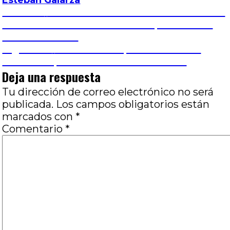
Esteban Galarza
Navegación
Entrada
Anterior
BAFICI 2026 # 11 – L’ETRANGER: EL
anterior:
OBSERVADOR INDIFERENTE, POR JOSÉ
de
LUIS VISCONTI
Entrada
Siguiente
COLLATERAL, VEINTE AÑOS
entradas
siguiente:
DESPUÉS, POR IGNACIO ADANERO
Deja una respuesta
Tu dirección de correo electrónico no será
publicada.
Los campos obligatorios están
marcados con
*
Comentario
*