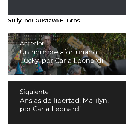
Sully, por Gustavo F. Gros
Navegación
de
Anterior
entradas
Un hombre afortunado:
Entrada
Lucky, por Carla Leonardi
anterior:
Siguiente
Ansias de libertad: Marilyn,
Entrada
por Carla Leonardi
siguiente: