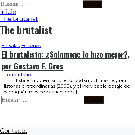
Ir
Buscar:
al
Inicio
contenido
The brutalist
The brutalist
En Salas
Estrenos
El brutalista: ¿Salamone lo hizo mejor?,
por Gustavo F. Gros
1 comentario
Está el modernismo, el brutalismo, Llinás, la gran
Historias extraordinarias (2008), y el inolvidable pasaje de
las magnánimas construcciones […]
Buscar:
Contacto