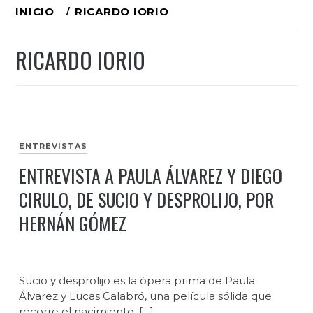
Ir
INICIO
RICARDO IORIO
al
RICARDO IORIO
contenido
ENTREVISTAS
ENTREVISTA A PAULA ÁLVAREZ Y DIEGO
CIRULO, DE SUCIO Y DESPROLIJO, POR
HERNÁN GÓMEZ
Sucio y desprolijo es la ópera prima de Paula
Álvarez y Lucas Calabró, una película sólida que
recorre el nacimiento, […]