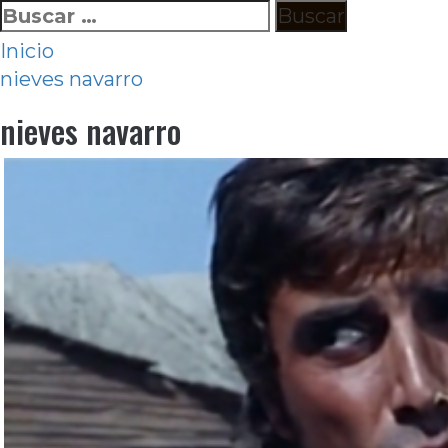
Ir
Buscar:
al
Inicio
contenido
nieves navarro
nieves navarro