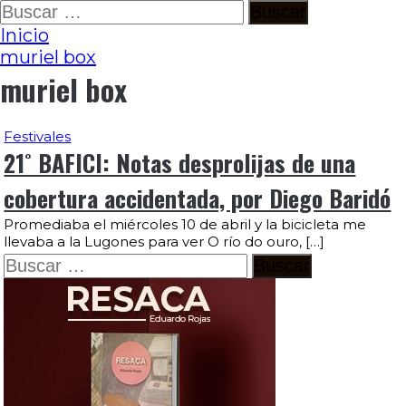
Ir
Buscar:
al
Inicio
contenido
muriel box
muriel box
Festivales
21˚ BAFICI: Notas desprolijas de una
cobertura accidentada, por Diego Baridó
Promediaba el miércoles 10 de abril y la bicicleta me
llevaba a la Lugones para ver O río do ouro, […]
Buscar: