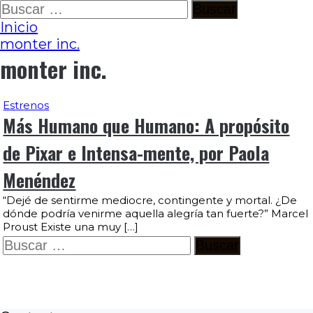
Ir
Buscar:
al
Inicio
contenido
monter inc.
monter inc.
Estrenos
Más Humano que Humano: A propósito
de Pixar e Intensa-mente, por Paola
Menéndez
“Dejé de sentirme mediocre, contingente y mortal. ¿De
dónde podría venirme aquella alegría tan fuerte?” Marcel
Proust Existe una muy […]
Buscar: