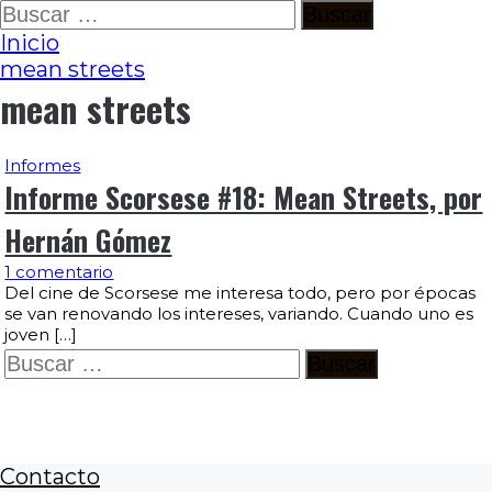
Ir
Buscar:
al
Inicio
contenido
mean streets
mean streets
Informes
Informe Scorsese #18: Mean Streets, por
Hernán Gómez
1 comentario
Del cine de Scorsese me interesa todo, pero por épocas
se van renovando los intereses, variando. Cuando uno es
joven […]
Buscar:
Contacto