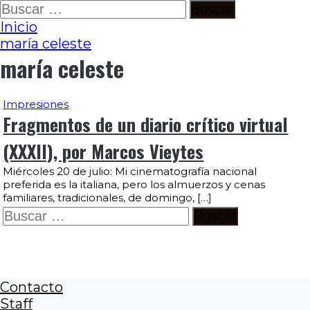
Ir
Buscar:
al
Inicio
contenido
maría celeste
maría celeste
Impresiones
Fragmentos de un diario crítico virtual
(XXXII), por Marcos Vieytes
Miércoles 20 de julio: Mi cinematografía nacional
preferida es la italiana, pero los almuerzos y cenas
familiares, tradicionales, de domingo, […]
Buscar:
Contacto
Staff