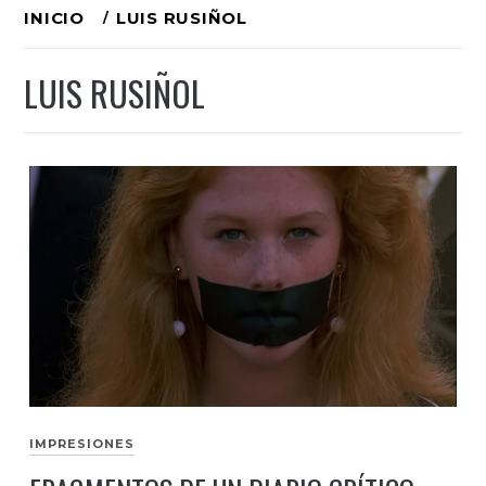
Ir
INICIO
LUIS RUSIÑOL
al
LUIS RUSIÑOL
contenido
IMPRESIONES