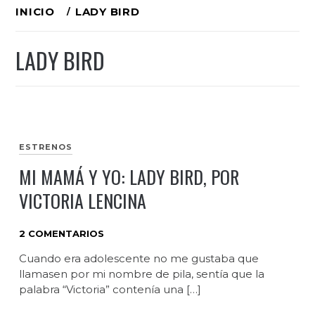
Ir
INICIO
LADY BIRD
al
LADY BIRD
contenido
ESTRENOS
MI MAMÁ Y YO: LADY BIRD, POR
VICTORIA LENCINA
2 COMENTARIOS
Cuando era adolescente no me gustaba que
llamasen por mi nombre de pila, sentía que la
palabra “Victoria” contenía una […]