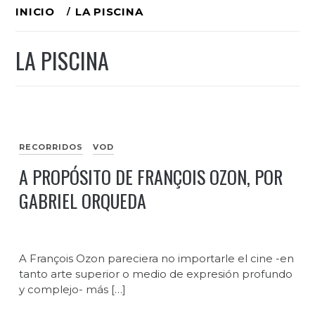
Ir
INICIO
LA PISCINA
al
LA PISCINA
contenido
RECORRIDOS
VOD
A PROPÓSITO DE FRANÇOIS OZON, POR
GABRIEL ORQUEDA
A François Ozon pareciera no importarle el cine -en
tanto arte superior o medio de expresión profundo
y complejo- más […]