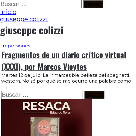
Ir
Buscar:
al
Inicio
contenido
giuseppe colizzi
giuseppe colizzi
Impresiones
Fragmentos de un diario crítico virtual
(XXXI), por Marcos Vieytes
Martes 12 de julio: La inmarcesible belleza del spaghetti
western. No sé por qué se me ocurre una palabra como
[…]
Buscar: