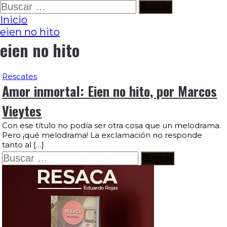
Ir
Buscar:
al
Inicio
contenido
eien no hito
eien no hito
Rescates
Amor inmortal: Eien no hito, por Marcos
Vieytes
Con ese título no podía ser otra cosa que un melodrama.
Pero ¡qué melodrama! La exclamación no responde
tanto al […]
Buscar: