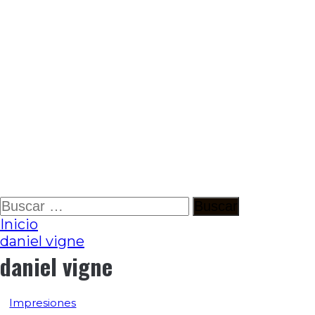
Ir
Buscar:
al
Inicio
contenido
daniel vigne
daniel vigne
Impresiones