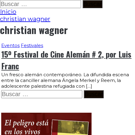
Ir
Buscar:
al
Inicio
contenido
christian wagner
christian wagner
Eventos
Festivales
15º Festival de Cine Alemán # 2, por Luis
Franc
Un fresco alemán contemporáneo. La difundida escena
entre la canciller alemana Ángela Merkel y Reem, la
adolescente palestina refugiada con […]
Buscar: