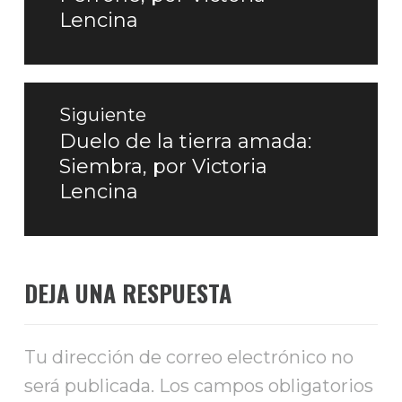
Lencina
Siguiente
Duelo de la tierra amada:
Entrada
Siembra, por Victoria
siguiente:
Lencina
DEJA UNA RESPUESTA
Tu dirección de correo electrónico no
será publicada.
Los campos obligatorios