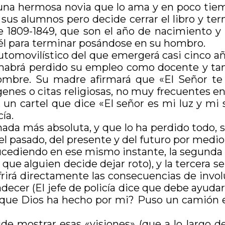
 una hermosa novia que lo ama y en poco tiem
 sus alumnos pero decide cerrar el libro y term
lee 1809-1849, que son el año de nacimiento y
re él para terminar posándose en su hombro.
tomovilístico del que emergerá casi cinco a
: habrá perdido su empleo como docente y tam
ombre. Su madre afirmará que «El Señor te h
genes o citas religiosas, no muy frecuentes en
 un cartel que dice «El señor es mi luz y mi
cía.
nada más absoluta, y que lo ha perdido todo, 
del pasado, del presente y del futuro por medi
sucediendo en ese mismo instante, la segunda
que alguien decide dejar roto), y la tercera s
irá directamente las consecuencias de involucr
adecer (El jefe de policía dice que debe ayud
o que Dios ha hecho por mi? Puso un camión 
mostrar esas «visiones» (que a lo largo de l