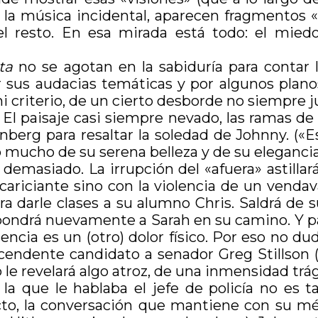
 la música incidental, aparecen fragmentos «r
 resto. En esa mirada está todo: el miedo, 
ta
no se agotan en la sabiduría para contar l
or sus audacias temáticas y por algunos plan
 criterio, de un cierto desborde no siempre ju
El paisaje casi siempre nevado, las ramas de lo
berg para resaltar la soledad de Johnny. («Est
 mucho de su serena belleza y de su elegancia 
emasiado. La irrupción del «afuera» astillará
cariciante sino con la violencia de un venda
ara darle clases a su alumno Chris. Saldrá de
 pondrá nuevamente a Sarah en su camino. Y pa
cia es un (otro) dolor físico. Por eso no du
ascendente candidato a senador Greg Stillson
le revelará algo atroz, de una inmensidad trág
 que le hablaba el jefe de policía no es ta
ecto, la conversación que mantiene con su méd