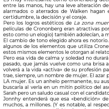
entre las manos, hay una leve alteración de
alarmados o aterrados de Walken hagan el
certidumbre, la decisión y el coraje.
Pero los logros estéticos de
La zona muer
películas de Crononberg eran atractivas p
esto como un elogio) también adolecían, a mi
El cambio de tono elegido ahora es notorio. 
algunos de los elementos que utiliza Cronen
estos mismos elementos le otorgan al relato
Pero esa vida de calma y soledad no durará d
pasado, que jamás vuelve como una brisa a
volverá a la vida «activa» de su profesión p
trae, siempre, un nombre de mujer. El azar
LA mujer. Es un anhelo permanente, su ausen
buscarla al verla en un mitín político del 
Sarah pero un saludo casual con el candidato 
Jonnhy entenderá que esa «bendición» de la
muchos, a millones. (Y es notable, al resp