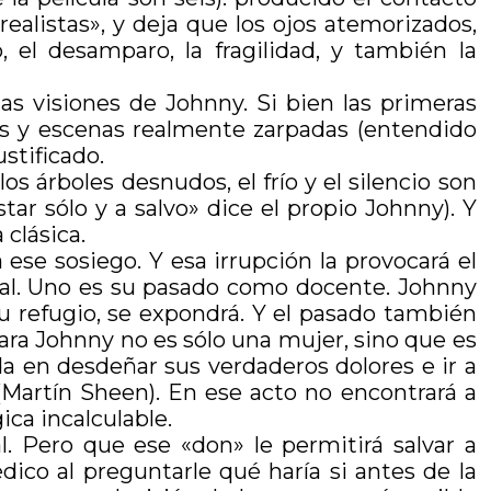
ealistas», y deja que los ojos atemorizados,
el desamparo, la fragilidad, y también la
as visiones de Johnny. Si bien las primeras
os y escenas realmente zarpadas (entendido
stificado.
s árboles desnudos, el frío y el silencio son
ar sólo y a salvo» dice el propio Johnny). Y
clásica.
 ese sosiego. Y esa irrupción la provocará el
val. Uno es su pasado como docente. Johnny
 su refugio, se expondrá. Y el pasado también
ra Johnny no es sólo una mujer, sino que es
da en desdeñar sus verdaderos dolores e ir a
 (Martín Sheen). En ese acto no encontrará a
ica incalculable.
l. Pero que ese «don» le permitirá salvar a
ico al preguntarle qué haría si antes de la