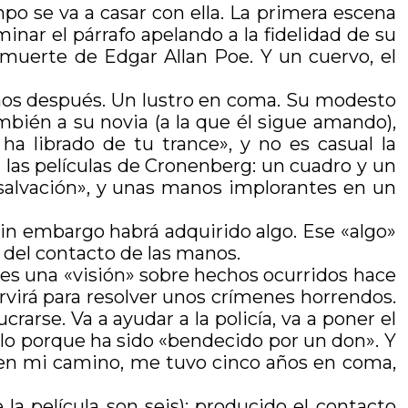
po se va a casar con ella. La primera escena
inar el párrafo apelando a la fidelidad de su
 muerte de Edgar Allan Poe. Y un cuervo, el
ños después. Un lustro en coma. Su modesto
bién a su novia (a la que él sigue amando),
a librado de tu trance», y no es casual la
 las películas de Cronenberg: un cuadro y un
 salvación», y unas manos implorantes en un
sin embargo habrá adquirido algo. Ese «algo»
o del contacto de las manos.
 es una «visión» sobre hechos ocurridos hace
ervirá para resolver unos crímenes horrendos.
arse. Va a ayudar a la policía, va a poner el
arlo porque ha sido «bendecido por un don». Y
en mi camino, me tuvo cinco años en coma,
a película son seis): producido el contacto