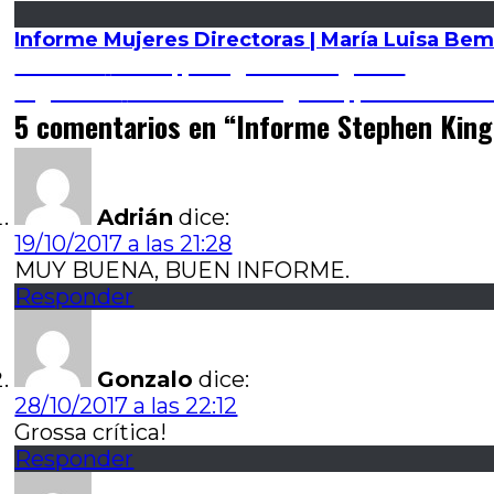
Informe Mujeres Directoras | María Luisa Be
Navegación
Entrada
Anterior
Zama, por Ignacio Izaguirre
anterior:
Entrada
Siguiente
Un minuto de gloria, por Luciano 
de
siguiente:
5 comentarios en “
Informe Stephen King 
entradas
Adrián
dice:
19/10/2017 a las 21:28
MUY BUENA, BUEN INFORME.
Responder
Gonzalo
dice:
28/10/2017 a las 22:12
Grossa crítica!
Responder