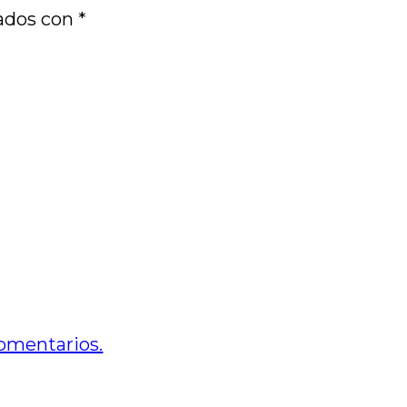
cados con
*
omentarios.