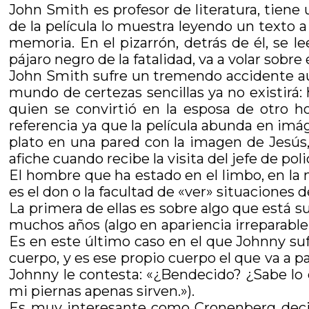
John Smith es profesor de literatura, tiene
de la película lo muestra leyendo un texto a
memoria. En el pizarrón, detrás de él, se 
pájaro negro de la fatalidad, va a volar sob
John Smith sufre un tremendo accidente au
mundo de certezas sencillas ya no existirá
quien se convirtió en la esposa de otro h
referencia ya que la película abunda en imá
plato en una pared con la imagen de Jesús,
afiche cuando recibe la visita del jefe de poli
El hombre que ha estado en el limbo, en la 
es el don o la facultad de «ver» situaciones 
La primera de ellas es sobre algo que está 
muchos años (algo en apariencia irreparable 
Es en este último caso en el que Johnny sufr
cuerpo, y es ese propio cuerpo el que va a p
Johnny le contesta: «¿Bendecido? ¿Sabe l
mi piernas apenas sirven.»).
Es muy interesante como Cronenberg decide 