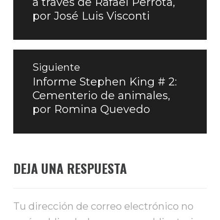
a través de Rafael Perrota,
entradas
anterior:
por José Luis Visconti
Siguiente
Informe Stephen King # 2:
Entrada
Cementerio de animales,
siguiente:
por Romina Quevedo
DEJA UNA RESPUESTA
Tu dirección de correo electrónico no