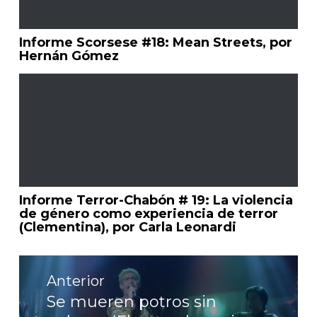
Informe Scorsese #18: Mean Streets, por
Hernán Gómez
Informe Terror-Chabón # 19: La violencia
de género como experiencia de terror
(Clementina), por Carla Leonardi
Navegación
de
Anterior
entradas
Se mueren potros sin
Entrada