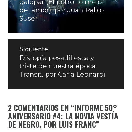
galopar (El potro: lo mejor
anterior:
del amor), por Juan Pablo
Susel
Siguiente
Distopía pesadillesca y
Entrada
triste de nuestra época:
siguiente:
Transit, por Carla Leonardi
2 COMENTARIOS EN “
INFORME 50°
ANIVERSARIO #4: LA NOVIA VESTÍA
DE NEGRO, POR LUIS FRANC
”