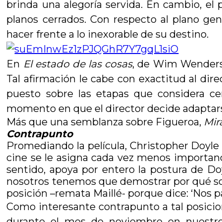
brinda una alegoría servida. En cambio, el
planos cerrados. Con respecto al plano ge
hacer frente a lo inexorable de su destino.
En
El estado de las cosas
, de Wim Wenders
Tal afirmación le cabe con exactitud al dire
puesto sobre las etapas que considera ce
momento en que el director decide adaptarse
Más que una semblanza sobre Figueroa,
Mir
Contrapunto
Promediando la película, Christopher Doyle
cine se le asigna cada vez menos importanci
sentido, apoya por entero la postura de D
nosotros tenemos que demostrar por qué so
posición –remata Maillé- porque dice: ‘Nos p
Como interesante contrapunto a tal posicion
durante el mes de noviembre en nuestro pa