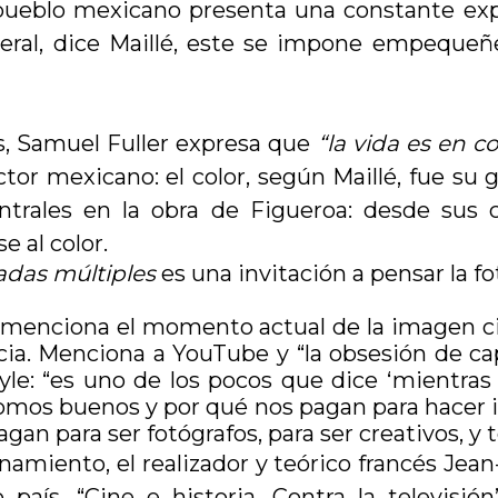
 pueblo mexicano presenta una constante exp
neral, dice Maillé, este se impone empeque
, Samuel Fuller expresa que
“la vida es en c
ctor mexicano: el color, según Maillé, fue su 
ntrales en la obra de Figueroa: desde sus c
 al color.
adas múltiples
es una invitación a pensar la fot
 menciona el momento actual de la imagen cine
a. Menciona a YouTube y “la obsesión de capt
oyle: “es uno de los pocos que dice ‘mientr
mos buenos y por qué nos pagan para hacer 
agan para ser fotógrafos, para ser creativos, 
amiento, el realizador y teórico francés Jean
ís, “Cine e historia. Contra la televisión