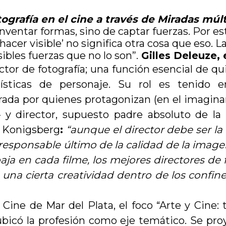
tografía en el cine a través de Miradas múl
inventar formas, sino de captar fuerzas. Por es
hacer visible’ no significa otra cosa que eso. La
sibles fuerzas que no lo son”.
Gilles Deleuze, 
irector de fotografía; una función esencial de
terísticas de personaje. Su rol es tenido 
da por quienes protagonizan (en el imaginario
– y director, supuesto padre absoluto de la c
ra Konigsberg
:
“aunque el director debe ser la 
 el responsable último de la calidad de la im
baja en cada filme, los mejores directores de
una cierta creatividad dentro de los confin
 Cine de Mar del Plata, el foco “Arte y Cine:
ó la profesión como eje temático. Se proyec