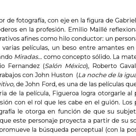
or de fotografía, con eje en la figura de Gabrie
ros en la profesión. Emilio Maillé reflexion
ativos afines como hilo conductor: un persona
 varias películas, un beso entre amantes en
rando
Miradas…
como concepto sólido. La mate
lio Fernandez (
Salón México
), Roberto Gava
trabajos con John Huston (
La noche de la igu
itivo
, de John Ford, es una de las películas q
ria de la película, Figueroa logra otorgarle 
sión con el rol que les cabe en el guión. Los
rafía le otorga en función de que su subjeti
que este personaje proyecta a partir de su so
o promueve la búsqueda perceptual (con la pos