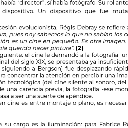
o había “director”, sí había fotógrafo. Su rol 
 dispositivo. Un dispositivo que fue mut
esión evolucionista, Régis Debray se refiere 
ura, pues hoy sabemos lo que no sabían los 
ón es un cine en pequeño. Es otra imagen. Sin
bía querido hacer pintura”.
(2)
iguiente: el cine le demandó a la fotografía u
nal del siglo XIX, se presentaba ya insuficien
, siguiendo a Bergson) fue desplazando rápi
era concentrar la atención en percibir una ima
 tecnológica (del cine silente al sonoro, del b
e una carencia previa, la fotografía -ese mo
 pasa a ser una suerte de apéndice.
 en cine es entre montaje o plano, es necesari
a su cargo es la iluminación: para Fabrice Re