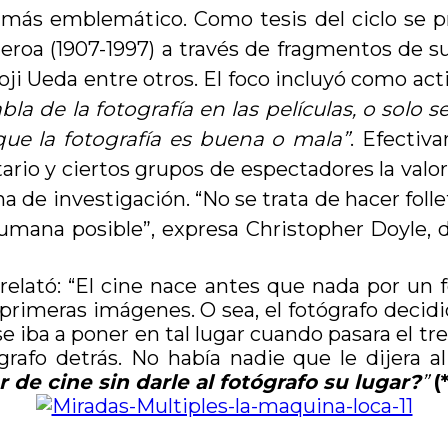
no más emblemático. Como tesis del ciclo se 
ueroa (1907-1997) a través de fragmentos de su
oji Ueda entre otros. El foco incluyó como act
bla de la fotografía en las películas, o sol
 que la fotografía es buena o mala”
. Efectiv
rio y ciertos grupos de espectadores la valori
de investigación. “No se trata de hacer follet
umana posible”, expresa Christopher Doyle, d
relató: “El cine nace antes que nada por un f
imeras imágenes. O sea, el fotógrafo decidió
se iba a poner en tal lugar cuando pasara el t
rafo detrás. No había nadie que le dijera al 
 de cine sin darle al fotógrafo su lugar?
”
(