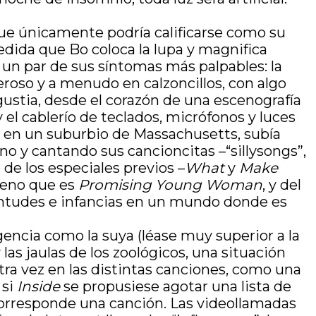
que únicamente podría calificarse como su
medida que Bo coloca la lupa y magnifica
 un par de sus síntomas más palpables: la
jeroso y a menudo en calzoncillos, con algo
gustia, desde el corazón de una escenografía
el cablerío de teclados, micrófonos y luces
s en un suburbio de Massachusetts, subía
no y cantando sus cancioncitas –“sillysongs”,
 de los especiales previos –
What
y
Make
ógeno que es
Promising Young Woman
, y del
uventudes e infancias en un mundo donde es
encia como la suya (léase muy superior a la
las jaulas de los zoológicos, una situación
otra vez en las distintas canciones, como una
 si
Inside
se propusiese agotar una lista de
corresponde una canción. Las videollamadas