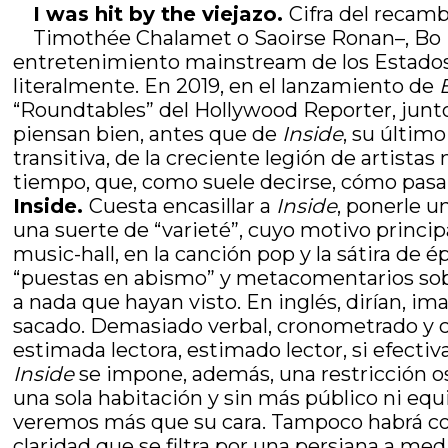
I was hit by the viejazo.
Cifra del recamb
Timothée Chalamet o Saoirse Ronan–, Bo B
entretenimiento mainstream de los Estados U
literalmente. En 2019, en el lanzamiento de
“Roundtables” del Hollywood Reporter, junto a
piensan bien, antes que de
Inside
, su últim
transitiva, de la creciente legión de artist
tiempo, que, como suele decirse, cómo pasa
Inside.
Cuesta encasillar a
Inside
, ponerle u
una suerte de “varieté”, cuyo motivo princip
music-hall, en la canción pop y la sátira de
“puestas en abismo” y metacomentarios sobr
a nada que hayan visto. En inglés, dirían, ima
sacado. Demasiado verbal, cronometrado y con
estimada lectora, estimado lector, si efecti
Inside
se impone, además, una restricción os
una sola habitación y sin más público ni equ
veremos más que su cara. Tampoco habrá con
claridad que se filtra por una persiana a med