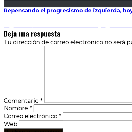
Repensando el progresismo de izquierda, hoy: 
Navegación
Entrada
Anterior
Santa censora: Censor, por Santiag
anterior:
Entrada
Siguiente
Escenas de la vida conyugal: Blac
de
siguiente:
Deja una respuesta
entradas
Tu dirección de correo electrónico no será p
Comentario
*
Nombre
*
Correo electrónico
*
Web