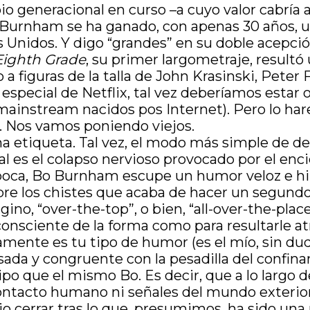
io generacional en curso –a cuyo valor cabría 
urnham se ha ganado, con apenas 30 años, un 
nidos. Y digo “grandes” en su doble acepción
Eighth Grade
, su primer largometraje, resultó 
 figuras de la talla de John Krasinski, Peter F
o especial de Netflix, tal vez deberíamos est
as mainstream nacidos pos Internet). Pero lo 
. Nos vamos poniendo viejos.
na etiqueta. Tal vez, el modo más simple de des
al es el colapso nervioso provocado por el enc
 época, Bo Burnham escupe un humor veloz e hip
e los chistes que acaba de hacer un segundo a
gino, “over-the-top”, o bien, “all-over-the-plac
sciente de la forma como para resultarle atra
vamente es tu tipo de humor (es el mío, sin dud
ada y congruente con la pesadilla del confin
ipo que el mismo Bo. Es decir, que a lo largo d
tacto humano ni señales del mundo exterior. 
io cerrar tras lo que, presumimos, ha sido una n