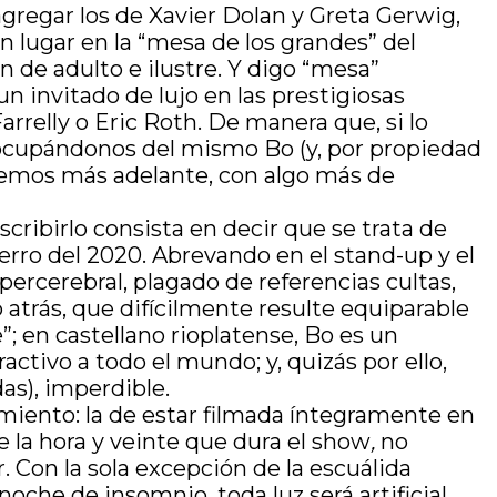
agregar los de Xavier Dolan y Greta Gerwig,
lugar en la “mesa de los grandes” del
 de adulto e ilustre. Y digo “mesa”
un invitado de lujo en las prestigiosas
arrelly o Eric Roth. De manera que, si lo
ar ocupándonos del mismo Bo (y, por propiedad
haremos más adelante, con algo más de
cribirlo consista en decir que se trata de
ierro del 2020. Abrevando en el stand-up y el
ercerebral, plagado de referencias cultas,
trás, que difícilmente resulte equiparable
e”; en castellano rioplatense, Bo es un
ctivo a todo el mundo; y, quizás por ello,
as), imperdible.
amiento: la de estar filmada íntegramente en
e la hora y veinte que dura el show
,
no
Con la sola excepción de la escuálida
oche de insomnio, toda luz será artificial.