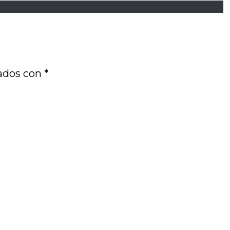
cados con
*