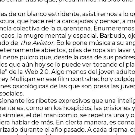
s de un blanco estridente, asistiremos a lo 
oscura, que hace reír a carcajadas y pensar, a 
iencia colectiva de la cuarentena. Enumeremos
l caos, la mugre mental y espacial. Barbudo, o
ado de
The Aviator
, Bo le pone música a su an
rnamente abiertos, pilas de ropa sin lavar y 
l nene pulcro que, desde la casa de sus padre
los que aún hoy se lo puede ver tocando el pia
le” de la Web 2.0. Algo menos del joven adulto
Carey Mulligan en ese film contrahecho y culp
siones psicológicas de las que son presa las j
sociales.
onante los ribetes expresivos que una intelig
te es, como en los hospicios, las prisiones y 
 símiles, el del manicomio, se repetirá una y 
iera hablar de más. En cierta manera, es como
rizado durante el año pasado. A cada drama, 