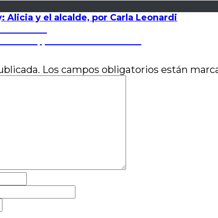
Alicia y el alcalde, por Carla Leonardi
o González
k Widow, por Juan Pablo Susel
ublicada.
Los campos obligatorios están mar