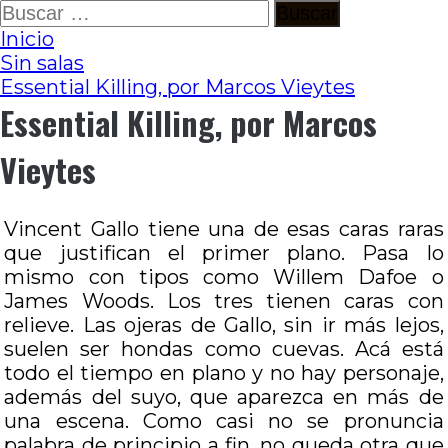
Ir
Buscar:
al
Inicio
contenido
Sin salas
Essential Killing, por Marcos Vieytes
Essential Killing, por Marcos
Vieytes
Vincent Gallo tiene una de esas caras raras
que justifican el primer plano. Pasa lo
mismo con tipos como Willem Dafoe o
James Woods. Los tres tienen caras con
relieve. Las ojeras de Gallo, sin ir más lejos,
suelen ser hondas como cuevas. Acá está
todo el tiempo en plano y no hay personaje,
además del suyo, que aparezca en más de
una escena. Como casi no se pronuncia
palabra de principio a fin, no queda otra que