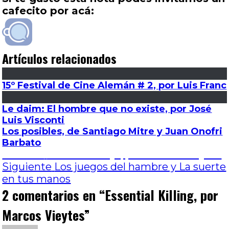
cafecito por acá:
Artículos relacionados
15º Festival de Cine Alemán # 2, por Luis Franc
Le daim: El hombre que no existe, por José
Luis Visconti
Los posibles, de Santiago Mitre y Juan Onofri
Barbato
Navegación
Entrada
Anterior
Un dios salvaje, por Marcos Vieytes
anterior:
Entrada
Siguiente
Los juegos del hambre y La suerte
de
siguiente:
en tus manos
2 comentarios en “
Essential Killing, por
entradas
Marcos Vieytes
”