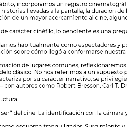
 hábito, incorporamos un registro cinematográ
istorias llevadas a la pantalla, la duración de 
ión de un mayor acercamiento al cine, algunos
de carácter cinéfilo, lo pendiente es una preg
damos habitualmente como espectadores y po
agación sobre cómo llegó a conformarse nuestra
ormación de lugares comunes, reflexionaremos 
delo clásico. No nos referimos a un supuesto pe
acteriza por su carácter narrativo, se privilegi
– con autores como Robert Bresson, Carl T. Dr
uctura.
ser” del cine. La identificación con la cámara 
s como esquema tranquilizador. Surgimiento y