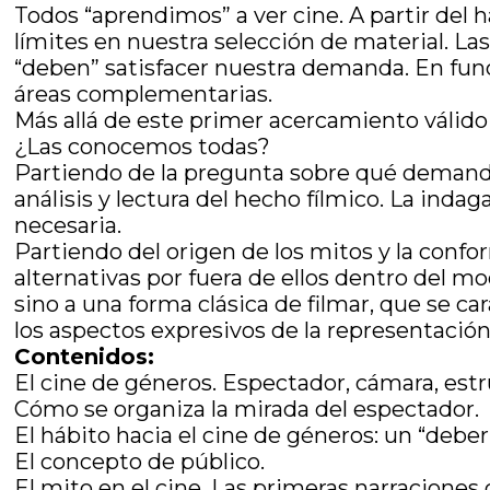
Todos “aprendimos” a ver cine. A partir del
límites en nuestra selección de material. Las h
“deben” satisfacer nuestra demanda. En func
áreas complementarias.
Más allá de este primer acercamiento válido 
¿Las conocemos todas?
Partiendo de la pregunta sobre qué deman
análisis y lectura del hecho fílmico. La ind
necesaria.
Partiendo del origen de los mitos y la conf
alternativas por fuera de ellos dentro del mo
sino a una forma clásica de filmar, que se car
los aspectos expresivos de la representación
Contenidos:
El cine de géneros. Espectador, cámara, estr
Cómo se organiza la mirada del espectador.
El hábito hacia el cine de géneros: un “deber 
El concepto de público.
El mito en el cine. Las primeras narracione