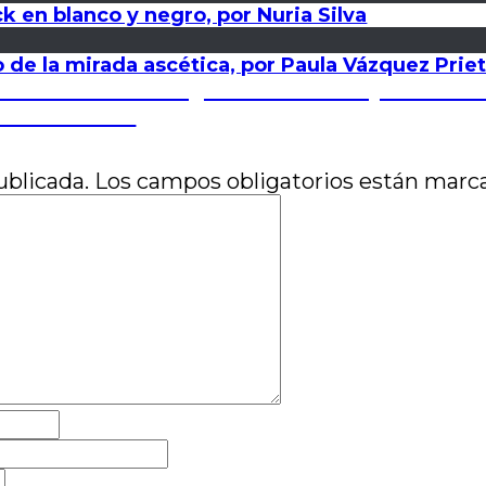
k en blanco y negro, por Nuria Silva
o de la mirada ascética, por Paula Vázquez Prie
iales. Nivel 1: Imaginarios de clase y cultura 
miliano Oviedo
ublicada.
Los campos obligatorios están mar