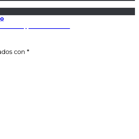
to
de masas, por Luis Franc
cados con
*