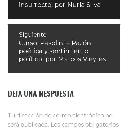
insurrecto, por Nuria Silva
Siguiente
Curso: Pasolini – Razón
Entrada
poética y sentimiento
siguiente:
político, por Marcos Vieytes.
DEJA UNA RESPUESTA
Tu dirección de correo electrónico no
será publicada.
Los campos obligatorios