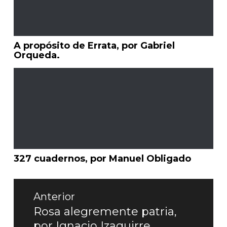
A propósito de Errata, por Gabriel
Orqueda.
327 cuadernos, por Manuel Obligado
Navegación
de
Anterior
entradas
Rosa alegremente patria,
Entrada
por Ignacio Izaguirre