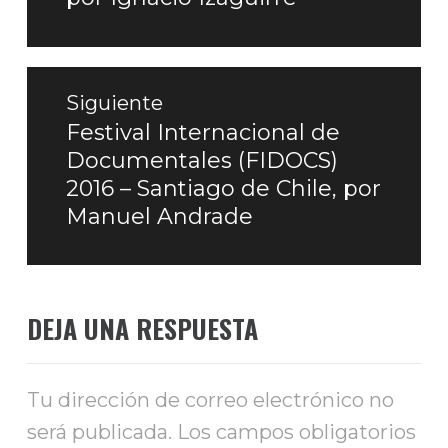
anterior:
Siguiente
Festival Internacional de
Entrada
Documentales (FIDOCS)
siguiente:
2016 – Santiago de Chile, por
Manuel Andrade
DEJA UNA RESPUESTA
Tu dirección de correo electrónico no
será publicada.
Los campos obligatorios