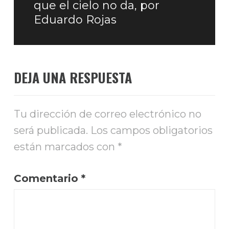
que el cielo no da, por
siguiente:
Eduardo Rojas
DEJA UNA RESPUESTA
Tu dirección de correo electrónico no
será publicada.
Los campos obligatorios
están marcados con
*
Comentario
*