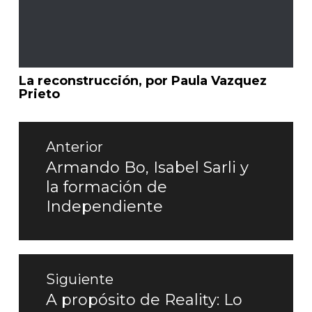
La reconstrucción, por Paula Vazquez
Prieto
Navegación
de
Anterior
entradas
Armando Bo, Isabel Sarli y
Entrada
la formación de
anterior:
Independiente
Siguiente
A propósito de Reality: Lo
Entrada