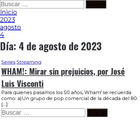
Ir
Buscar:
al
Inicio
contenido
2023
agosto
4
Día:
4 de agosto de 2023
Series
Streaming
WHAM!: Mirar sin prejuicios, por José
Luis Visconti
Para quienes pasamos los 50 años, Wham! se recuerda
como: a)Un grupo de pop comercial de la década del 80.
[…]
Buscar: